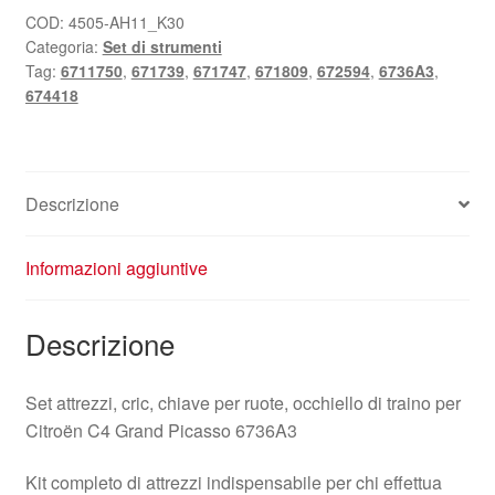
COD:
4505-AH11_K30
Categoria:
Set di strumenti
Tag:
6711750
,
671739
,
671747
,
671809
,
672594
,
6736A3
,
674418
Descrizione
Informazioni aggiuntive
Descrizione
Set attrezzi, cric, chiave per ruote, occhiello di traino per
Citroën C4 Grand Picasso 6736A3
Kit completo di attrezzi indispensabile per chi effettua