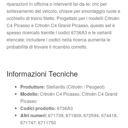
riparazioni in officina o interventi fai-da-te: cric per
sollevamento del veicolo, chiave per smontaggio ruote e
occhiello di traino filetto. Progettato per i modelli Citroën
C4 Picasso e Citroën C4 Grand Picasso, questo set è
spesso ricercato tramite i codici 6736A3 e le varianti
elencate; includere i codici nella ricerca aumenta le
probabilità di trovare il ricambio corretto.
Informazioni Tecniche
Produttore:
Stellantis (Citroën / Peugeot)
Modello:
Citroën C4 Picasso, Citroën C4 Grand
Picasso
Codici prodotto:
6736A3
Altri numeri:
671739, 671809, 672594, 674418,
671747, 6711750