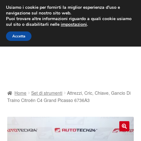
CONSEGNA da 7 EUR
Usiamo i cookie per fornirti la miglior esperienza d'uso e
navigazione sul nostro sito web.
Lun-Ven 9:00 - 16:00
800 580 290
/
Puoi trovare altre informazioni riguardo a quali cookie usiamo
sul sito o disabilitarli nelle
impostazioni
.
Vai
Vai
Menu
Accetta
alla
al
navigazione
contenuto
Home
Cestino
Chi siamo
Home
Set di strumenti
Attrezzi, Cric, Chiave, Gancio Di
Traino Citroën C4 Grand Picasso 6736A3
Consegna
Contatto
🔍
Il mio account