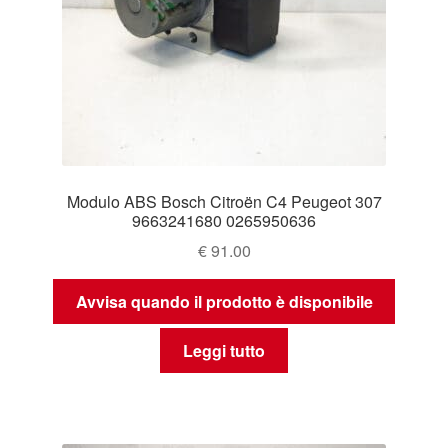
Modulo ABS Bosch Citroën C4 Peugeot 307
9663241680 0265950636
€
91.00
Avvisa quando il prodotto è disponibile
Leggi tutto