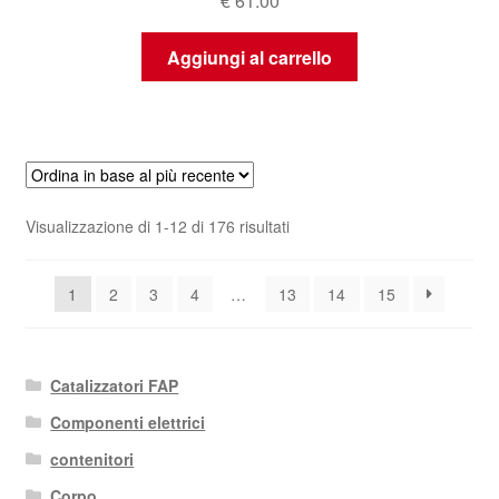
€
61.00
Aggiungi al carrello
Ordina
Visualizzazione di 1-12 di 176 risultati
in
base
1
2
3
4
…
13
14
15
al
più
recente
Catalizzatori FAP
Componenti elettrici
contenitori
Corpo