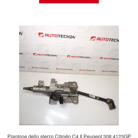
Piantone dello sterzo Citroën C4 II Peugeot 308 4123GP