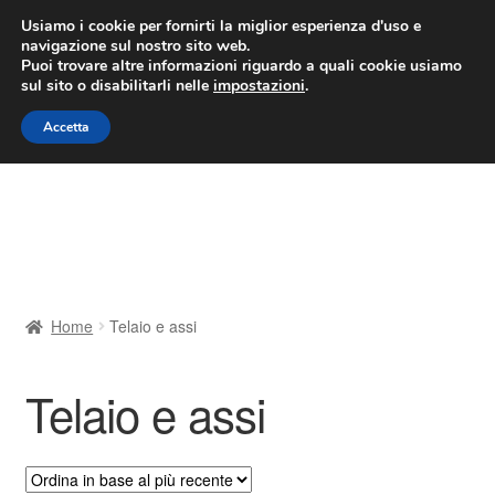
CONSEGNA da 7 EUR
Usiamo i cookie per fornirti la miglior esperienza d'uso e
navigazione sul nostro sito web.
Lun-Ven 9:00 - 16:00
800 580 290
/
Puoi trovare altre informazioni riguardo a quali cookie usiamo
sul sito o disabilitarli nelle
impostazioni
.
Vai
Vai
Menu
Accetta
alla
al
navigazione
contenuto
Home
Cestino
Chi siamo
Home
Telaio e assi
Consegna
Telaio e assi
Contatto
Il mio account