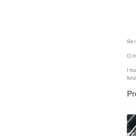
Se n
Ci r
I ri
funz
Pr