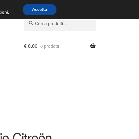
00 - 16:00
800 580 290
/
Accetta
ioni
.
Cerca:
Cerca
€
0.00
0 prodotti
o Citroën