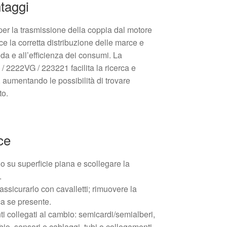
taggi
r la trasmissione della coppia dal motore
sce la corretta distribuzione delle marce e
ida e all’efficienza dei consumi. La
 2222VG / 223221 facilita la ricerca e
, aumentando le possibilità di trovare
to.
ce
o su superficie piana e scollegare la
.
 assicurarlo con cavalletti; rimuovere la
a se presente.
ti collegati al cambio: semicardi/semialberi,
io, sensori e cablaggi, tubi o collegamenti