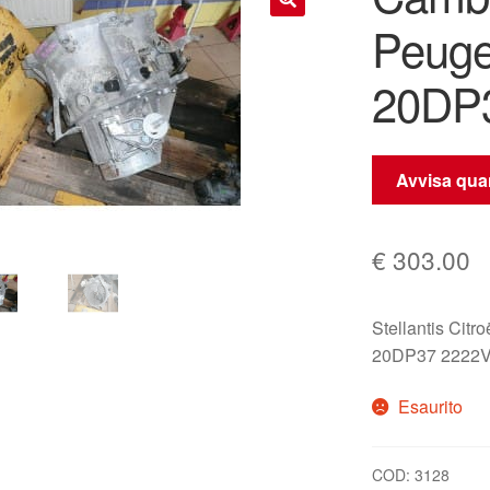
Peuge
🔍
20DP
Avvisa quan
€
303.00
Stellantis Citr
20DP37 2222V
Esaurito
COD:
3128