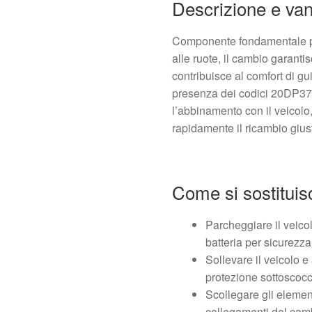
Descrizione e van
Componente fondamentale pe
alle ruote, il cambio garanti
contribuisce al comfort di gu
presenza dei codici 20DP37 /
l’abbinamento con il veicolo
rapidamente il ricambio gius
Come si sostituis
Parcheggiare il veicol
batteria per sicurezza
Sollevare il veicolo e
protezione sottoscocc
Scollegare gli elemen
collegamenti del camb