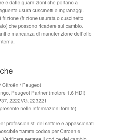
re e dalle guarnizioni che portano a
eguente usura cuscinetti e ingranaggi.
 frizione (frizione usurata o cuscinetto
ato) che possono ricadere sul cambio.
anti o mancanza di manutenzione dell’olio
nterna.
iche
 / Citroën / Peugeot
ingo, Peugeot Partner (motore 1.6 HDi)
DP37, 2222VG, 223221
presente nelle informazioni fornite)
r professionisti del settore e appassionati
scibile tramite codice per Citroën e
 Verificare sempre il codice del cambio