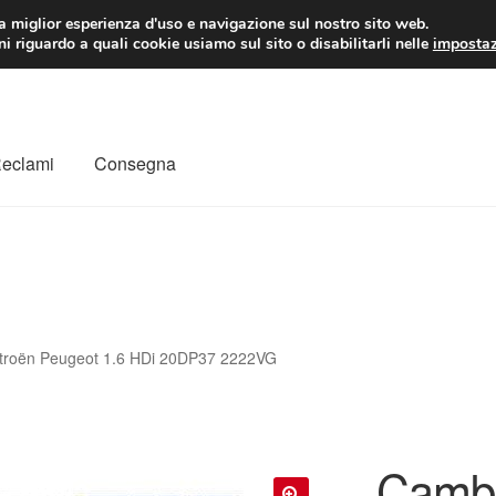
 EUR
Lun-Ven 9:
la miglior esperienza d'uso e navigazione sul nostro sito web.
i riguardo a quali cookie usiamo sul sito o disabilitarli nelle
impostaz
Reclami
Consegna
to
Il mio account
Pagamenti
Politica sulla riservatezza
a
Rimostranza
Spedizione in tutto il mondo
Termini e condizioni
troën Peugeot 1.6 HDi 20DP37 2222VG
Cambi