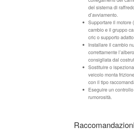
del sistema di raffred
d’avviamento.
Supportare il motore (
cambio e il gruppo c
cric o supporto adatto
Installare il cambio 
correttamente l’albero
consigliata dal costrut
Sostituire o ispezionar
veicolo monta frizion
con il tipo raccomanda
Eseguire un controllo 
rumorosità.
Raccomandazioni 