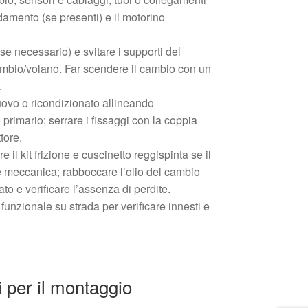
damento (se presenti) e il motorino
se necessario) e svitare i supporti del
ambio/volano. Far scendere il cambio con un
.
nuovo o ricondizionato allineando
 primario; serrare i fissaggi con la coppia
tore.
e il kit frizione e cuscinetto reggispinta se il
e meccanica; rabboccare l’olio del cambio
to e verificare l’assenza di perdite.
funzionale su strada per verificare innesti e
per il montaggio