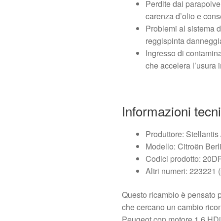
Perdite dai parapolve
carenza d’olio e cons
Problemi al sistema di
reggispinta danneggi
Ingresso di contamin
che accelera l’usura i
Informazioni tecn
Produttore: Stellantis
Modello: Citroën Berl
Codici prodotto: 20
Altri numeri: 223221 (
Questo ricambio è pensato pe
che cercano un cambio ricono
Peugeot con motore 1.6 HDi.