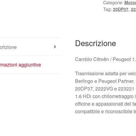
Categorie:
Motor
Tag:
20DP37
,
22
Descrizione
crizione
Cambio Citroën / Peugeot 
rmazioni aggiuntive
Trasmissione adatta per veic
Berlingo e Peugeot Partner. 
20DP37, 2222VG e 223221 ed
1.6 HDi con chilometraggio i
officine e appassionati del 
compatibile e riconoscibile t