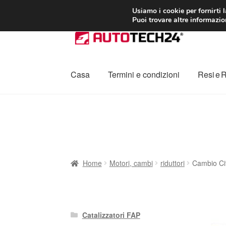
CONSEGNA da 7
Usiamo i cookie per fornirti 
Puoi trovare altre informazion
Vai
Vai
alla
al
navigazione
contenuto
Casa
Termini e condizioni
Resi e 
Home
Cestino
Chi siamo
Consegna
Contat
Procedura di Reclamo
Registratore di cass
Home
Motori, cambi
riduttori
Cambio Ci
Catalizzatori FAP