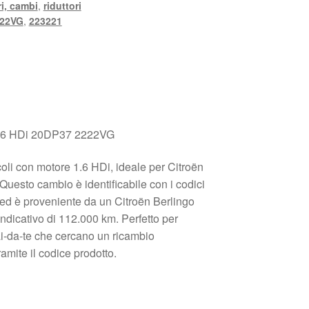
i, cambi
,
riduttori
22VG
,
223221
1.6 HDi 20DP37 2222VG
oli con motore 1.6 HDi, ideale per Citroën
Questo cambio è identificabile con i codici
 è proveniente da un Citroën Berlingo
ndicativo di 112.000 km. Perfetto per
fai-da-te che cercano un ricambio
ramite il codice prodotto.