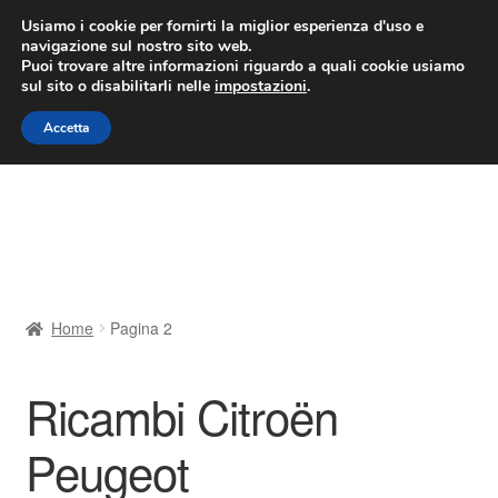
CONSEGNA da 7 EUR
Usiamo i cookie per fornirti la miglior esperienza d'uso e
navigazione sul nostro sito web.
Lun-Ven 9:00 - 16:00
800 580 290
/
Puoi trovare altre informazioni riguardo a quali cookie usiamo
sul sito o disabilitarli nelle
impostazioni
.
Vai
Vai
Menu
Accetta
alla
al
navigazione
contenuto
Home
Cestino
Chi siamo
Home
Pagina 2
Consegna
Ricambi Citroën
Contatto
Peugeot
Il mio account