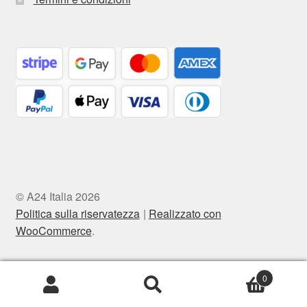
© A24 Italia 2026
Politica sulla riservatezza
Realizzato con
WooCommerce
.
0
Cerca:
Cerca