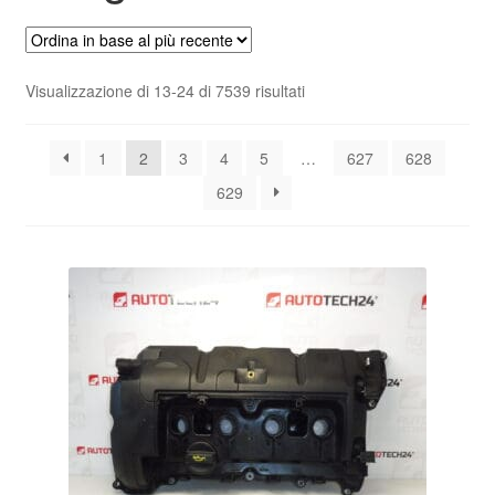
Pagamenti
Ordina
Visualizzazione di 13-24 di 7539 risultati
Politica sulla riservatezza
in
base
Procedura di Reclamo
1
2
3
4
5
…
627
628
al
più
629
recente
Registratore di cassa
Rimostranza
Spedizione in tutto il mondo
Termini e condizioni