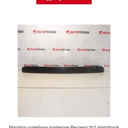
Maniglia portellone posteriore Peugeot 207 Hatchback