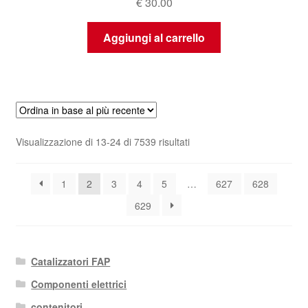
€
30.00
Aggiungi al carrello
Ordina
Visualizzazione di 13-24 di 7539 risultati
in
base
1
2
3
4
5
…
627
628
al
più
629
recente
Catalizzatori FAP
Componenti elettrici
contenitori