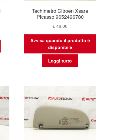
l
Tachimetro Citroën Xsara
t
Picasso 9652496780
€
48.00
Avvisa quando il prodotto è
disponibile
Leggi tutto