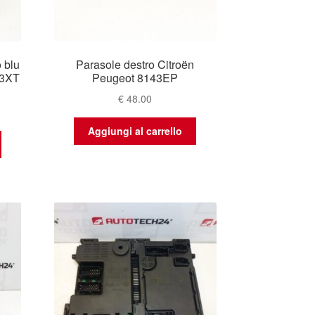
o blu
Parasole destro Citroën
53XT
Peugeot 8143EP
€
48.00
Aggiungi al carrello