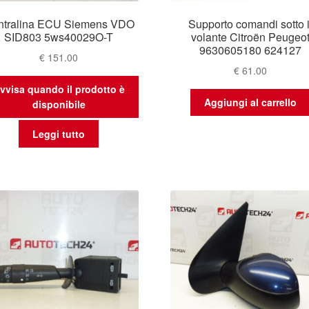
ntralina ECU Siemens VDO
Supporto comandi sotto i
SID803 5ws40029O-T
volante Citroën Peugeo
9630605180 624127
€
151.00
€
61.00
vvisa quando il prodotto è
Aggiungi al carrello
disponibile
Leggi tutto