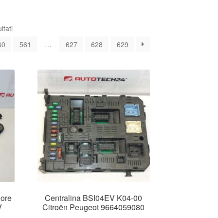
Ordina
ltati
in
60
561
…
627
628
629
base
al
più
recente
iore
Centralina BSI04EV K04-00
V
Citroën Peugeot 9664059080