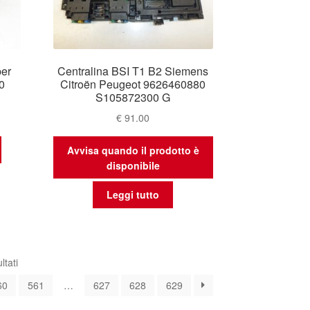
er
Centralina BSI T1 B2 Siemens
0
Citroën Peugeot 9626460880
S105872300 G
€
91.00
Avvisa quando il prodotto è
disponibile
Leggi tutto
Ordina
ltati
in
60
561
…
627
628
629
base
al