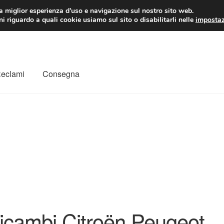
 EUR
Lun-Ven 9:
la miglior esperienza d'uso e navigazione sul nostro sito web.
i riguardo a quali cookie usiamo sul sito o disabilitarli nelle
impostaz
Reclami
Consegna
to
Il mio account
Pagamenti
Politica sulla riservatezza
a
Rimostranza
Spedizione in tutto il mondo
Termini e condizioni
icambi Citroën Peugeot