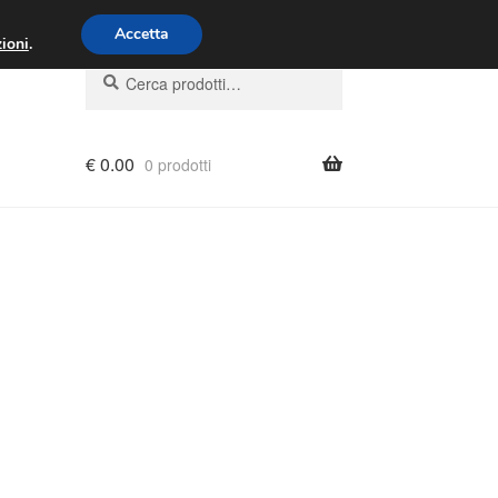
00 - 16:00
800 580 290
/
Accetta
ioni
.
Cerca:
Cerca
€
0.00
0 prodotti