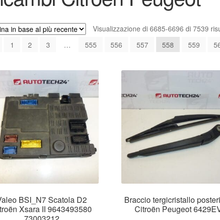
Visualizzazione di 6685-6696 di 7539 risu
1
2
3
…
555
556
557
558
559
5
Valeo BSI_N7 Scatola D2
Braccio tergicristallo poster
troën Xsara II 9643493580
Citroën Peugeot 6429E
73003212