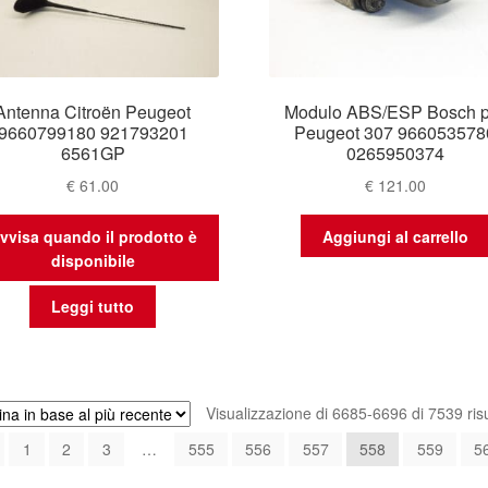
Antenna Citroën Peugeot
Modulo ABS/ESP Bosch p
9660799180 921793201
Peugeot 307 966053578
6561GP
0265950374
€
61.00
€
121.00
vvisa quando il prodotto è
Aggiungi al carrello
disponibile
Leggi tutto
Visualizzazione di 6685-6696 di 7539 risu
1
2
3
…
555
556
557
558
559
5