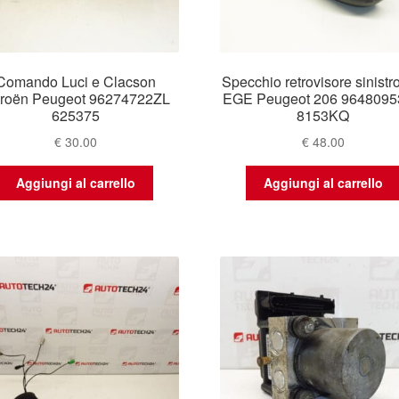
Comando Luci e Clacson
Specchio retrovisore sinistr
troën Peugeot 96274722ZL
EGE Peugeot 206 964809
625375
8153KQ
€
30.00
€
48.00
Aggiungi al carrello
Aggiungi al carrello