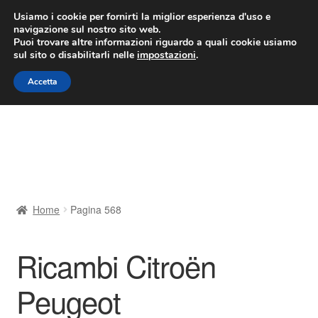
CONSEGNA da 7 EUR
Usiamo i cookie per fornirti la miglior esperienza d'uso e
navigazione sul nostro sito web.
Lun-Ven 9:00 - 16:00
800 580 290
/
Puoi trovare altre informazioni riguardo a quali cookie usiamo
sul sito o disabilitarli nelle
impostazioni
.
Vai
Vai
Menu
Accetta
alla
al
navigazione
contenuto
Home
Cestino
Chi siamo
Home
Pagina 568
Consegna
Ricambi Citroën
Contatto
Peugeot
Il mio account