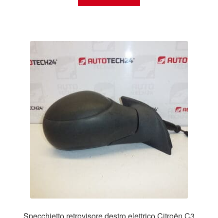
Specchietto retrovisore destro elettrico Citroën C3