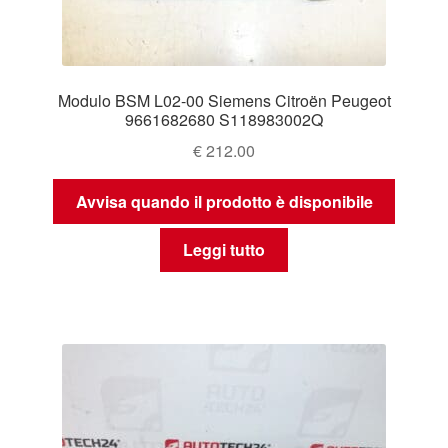
Modulo BSM L02-00 Siemens Citroën Peugeot
9661682680 S118983002Q
€
212.00
Avvisa quando il prodotto è disponibile
Leggi tutto