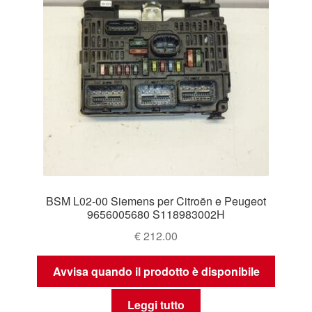
BSM L02-00 Siemens per Citroën e Peugeot
9656005680 S118983002H
€
212.00
Avvisa quando il prodotto è disponibile
Leggi tutto