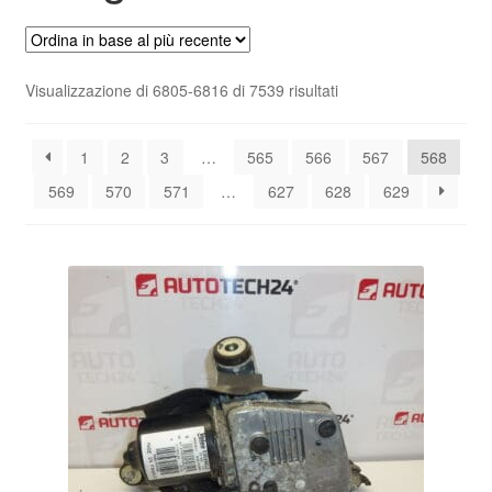
Pagamenti
Ordina
Visualizzazione di 6805-6816 di 7539 risultati
Politica sulla riservatezza
in
base
Procedura di Reclamo
1
2
3
…
565
566
567
568
al
più
569
570
571
…
627
628
629
recente
Registratore di cassa
Rimostranza
Spedizione in tutto il mondo
Termini e condizioni