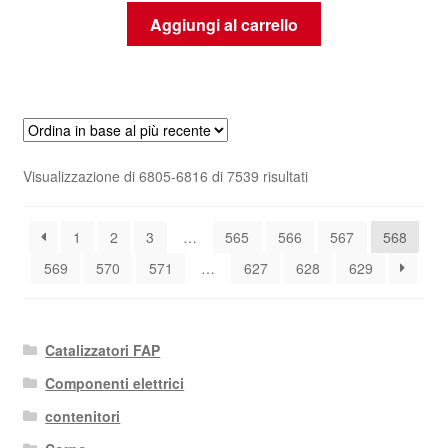
Aggiungi al carrello
Ordina
Visualizzazione di 6805-6816 di 7539 risultati
in
base
1
2
3
…
565
566
567
568
al
più
569
570
571
…
627
628
629
recente
Catalizzatori FAP
Componenti elettrici
contenitori