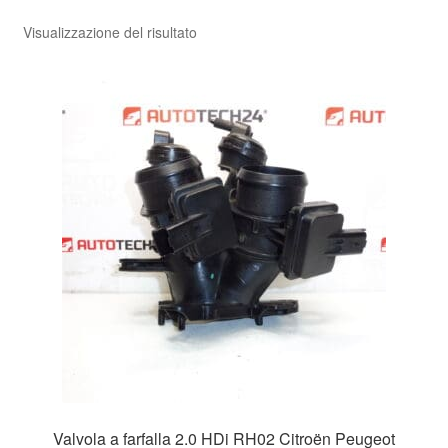
Visualizzazione del risultato
Pagamenti
Politica sulla riservatezza
Procedura di Reclamo
Registratore di cassa
Rimostranza
Spedizione in tutto il mondo
Termini e condizioni
Valvola a farfalla 2.0 HDi RH02 Citroën Peugeot