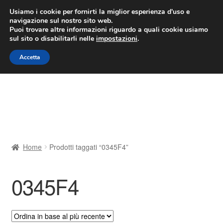
CONSEGNA da 7 EUR
Usiamo i cookie per fornirti la miglior esperienza d'uso e
navigazione sul nostro sito web.
Lun-Ven 9:00 - 16:00
800 580 290
/
Puoi trovare altre informazioni riguardo a quali cookie usiamo
sul sito o disabilitarli nelle
impostazioni
.
Vai
Vai
Menu
Accetta
alla
al
navigazione
contenuto
Home
Cestino
Chi siamo
Home
Prodotti taggati “0345F4”
Consegna
0345F4
Contatto
Il mio account