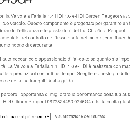
ri la Valvola a Farfalla 1.4 HDI 1.6 e-HDI Citroën Peugeot 9
il tuo veicolo. Questo componente è progettato per garantire un
iorando l’efficienza e le prestazioni del tuo Citroën o Peugeot. L
amentale nel controllo del flusso d’aria nel motore, contribuen
umo ridotto di carburante.
 automeccanico e appassionato di fai-da-te sa quanto sia importan
ità. La Valvola a Farfalla 1.4 HDI 1.6 e-HDI è realizzata con ma
 utile e prestazioni costanti nel tempo. Scegliere questo prodotto 
olo e nella tua tranquillità alla guida.
perdere l’opportunità di migliorare le performance della tua auto
e-HDI Citroën Peugeot 9673534480 0345G4 e fai la scelta giusta 
Visualizzazione del risultato