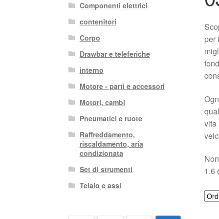
Componenti elettrici
contenitori
Scop
Corpo
per 
migl
Drawbar e teleferiche
fond
interno
cons
Motore - parti e accessori
Ogni
Motori, cambi
qual
Pneumatici e ruote
vita
Raffreddamento,
veic
riscaldamento, aria
condizionata
Non 
Set di strumenti
1.6 
Telaio e assi