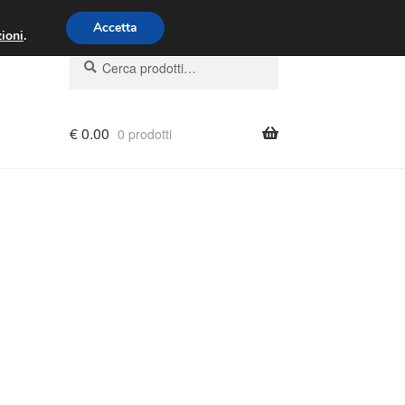
00 - 16:00
800 580 290
/
Accetta
ioni
.
Cerca:
Cerca
€
0.00
0 prodotti