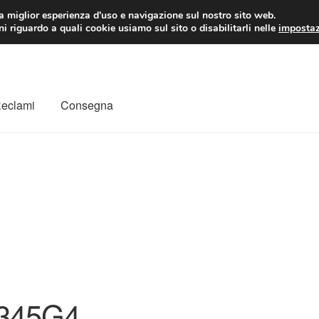
 EUR
Lun-Ven 9:
la miglior esperienza d'uso e navigazione sul nostro sito web.
i riguardo a quali cookie usiamo sul sito o disabilitarli nelle
impostaz
Reclami
Consegna
to
Il mio account
Pagamenti
Politica sulla riservatezza
a
Rimostranza
Spedizione in tutto il mondo
Termini e condizioni
345G4