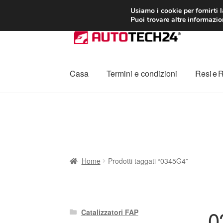
CONSEGNA da 7
Usiamo i cookie per fornirti 
Puoi trovare altre informazion
Vai
Vai
alla
al
navigazione
contenuto
Casa
Termini e condizioni
Resi e 
Home
Cestino
Chi siamo
Consegna
Contat
Procedura di Reclamo
Registratore di cass
Home
Prodotti taggati “0345G4”
0
Catalizzatori FAP