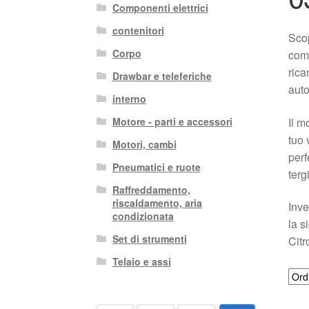
Componenti elettrici
contenitori
Scop
Corpo
comp
rica
Drawbar e teleferiche
auto
interno
Il m
Motore - parti e accessori
tuo 
Motori, cambi
perf
Pneumatici e ruote
terg
Raffreddamento,
riscaldamento, aria
Inve
condizionata
la s
Set di strumenti
Citr
Telaio e assi