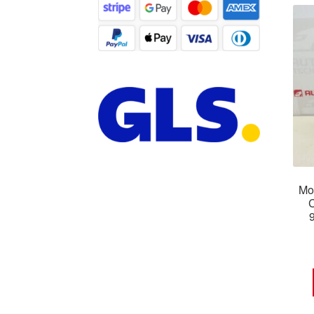
Mot
C