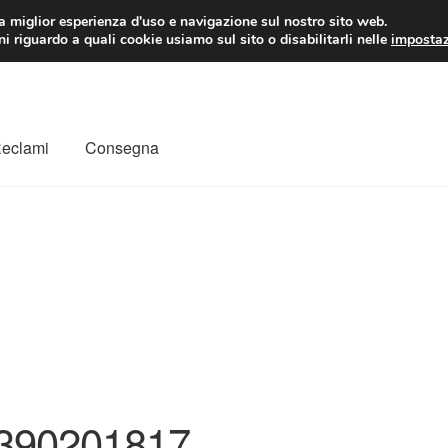
 EUR
Lun-Ven 9:
la miglior esperienza d'uso e navigazione sul nostro sito web.
i riguardo a quali cookie usiamo sul sito o disabilitarli nelle
impostaz
Reclami
Consegna
to
Il mio account
Pagamenti
Politica sulla riservatezza
a
Rimostranza
Spedizione in tutto il mondo
Termini e condizioni
390201817