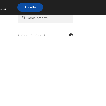
00 - 16:00
800 580 290
/
Accetta
ioni
.
Cerca:
Cerca
€
0.00
0 prodotti