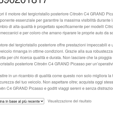
ri il motore del tergicristallo posteriore Citroën C4 GRAND
onente essenziale per garantire la massima visibilità durante 
mbio di alta qualità è progettato specificamente per modelli Cit
meccanici e per coloro che amano riparare le proprie auto da so
otore del tergicristallo posteriore offre prestazioni impeccabili e
veicolo rimanga in ottime condizioni. Grazie alla sua robustezza e
etta per chi ricerca qualità e durata. Non lasciare che la pioggia 
icristallo posteriore Citroën C4 GRAND Picasso per un’operativi
stire in un ricambio di qualità come questo non solo migliora l
icurezza del tuo veicolo. Non aspettare oltre; acquista oggi stesso
oën C4 GRAND Picasso e goditi viaggi sereni e senza distrazio
Visualizzazione del risultato