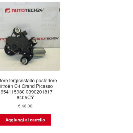
ore tergicristallo posteriore
itroën C4 Grand Picasso
9654115980 0390201817
6405CY
€
48.00
Aggiungi al carrello