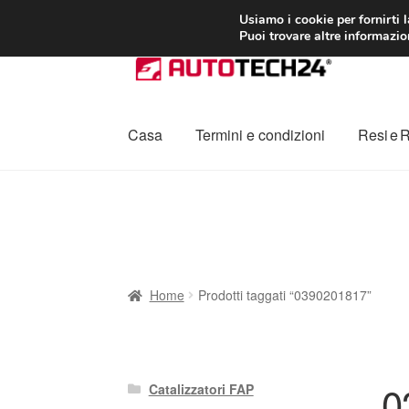
CONSEGNA da 7
Usiamo i cookie per fornirti 
Puoi trovare altre informazion
Vai
Vai
alla
al
navigazione
contenuto
Casa
Termini e condizioni
Resi e 
Home
Cestino
Chi siamo
Consegna
Contat
Procedura di Reclamo
Registratore di cass
Home
Prodotti taggati “0390201817”
0
Catalizzatori FAP