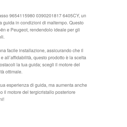
 Picasso 9654115980 0390201817 6405CY, un
la guida in condizioni di maltempo. Questo
roën e Peugeot, rendendolo ideale per gli
li.
 una facile installazione, assicurando che il
 all’affidabilità, questo prodotto è la scelta
ostacoli la tua guida; scegli il motore del
tà ottimale.
a tua esperienza di guida, ma aumenta anche
 il motore del tergicristallo posteriore
ni!