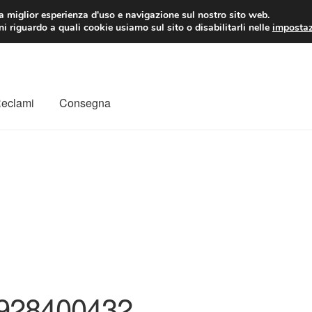
 EUR
Lun-Ven 9:
la miglior esperienza d'uso e navigazione sul nostro sito web.
i riguardo a quali cookie usiamo sul sito o disabilitarli nelle
impostaz
Reclami
Consegna
to
Il mio account
Pagamenti
Politica sulla riservatezza
a
Rimostranza
Spedizione in tutto il mondo
Termini e condizioni
928400432