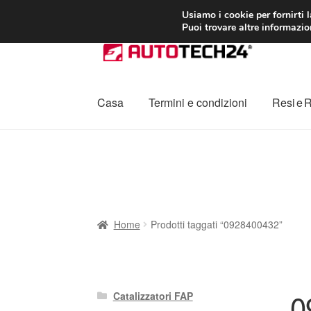
CONSEGNA da 7
Usiamo i cookie per fornirti 
Puoi trovare altre informazion
Vai
Vai
alla
al
navigazione
contenuto
Casa
Termini e condizioni
Resi e 
Home
Cestino
Chi siamo
Consegna
Contat
Procedura di Reclamo
Registratore di cass
Home
Prodotti taggati “0928400432”
0
Catalizzatori FAP