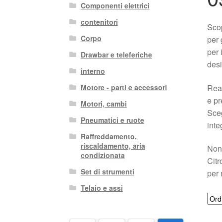
Componenti elettrici
contenitori
Sco
Corpo
per 
per 
Drawbar e teleferiche
desi
interno
Real
Motore - parti e accessori
e pr
Motori, cambi
Sceg
Pneumatici e ruote
inte
Raffreddamento,
riscaldamento, aria
Non 
condizionata
Citr
Set di strumenti
per 
Telaio e assi