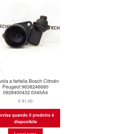
vola a farfalla Bosch Citroën
Peugeot 9638246680
0928400432 0345A4
€
91.00
vvisa quando il prodotto è
disponibile