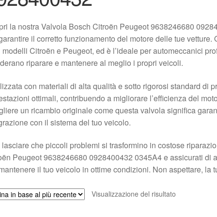
pri la nostra Valvola Bosch Citroën Peugeot 9638246680 092
garantire il corretto funzionamento del motore delle tue vetture
i modelli Citroën e Peugeot, ed è l’ideale per automeccanici prof
derano riparare e mantenere al meglio i propri veicoli.
izzata con materiali di alta qualità e sotto rigorosi standard di p
estazioni ottimali, contribuendo a migliorare l’efficienza del moto
liere un ricambio originale come questa valvola significa garant
grazione con il sistema del tuo veicolo.
lasciare che piccoli problemi si trasformino in costose riparazi
oën Peugeot 9638246680 0928400432 0345A4 e assicurati di ave
mantenere il tuo veicolo in ottime condizioni. Non aspettare, la t
Visualizzazione del risultato