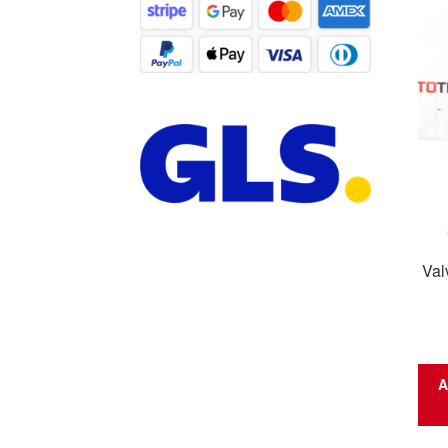
Val
A