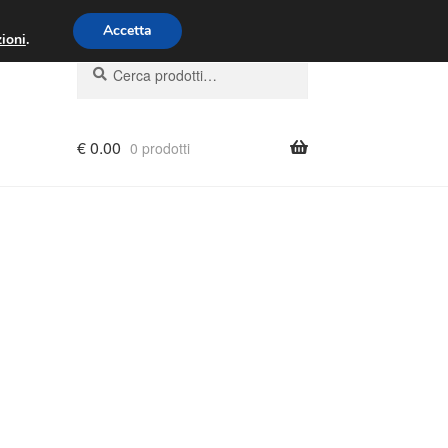
00 - 16:00
800 580 290
/
Accetta
ioni
.
Cerca:
Cerca
€
0.00
0 prodotti