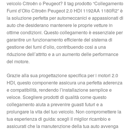
veicolo Citroën o Peugeot? Il tag prodotto “Collegamento
Pagamenti
Fumi d’Olio Citroën Peugeot 2.0 HDI 1192AA 1180R2” è
la soluzione perfetta per automeccanici e appassionati di
auto che desiderano mantenere le proprie vetture in
Politica sulla riservatezza
ottime condizioni. Questo collegamento è essenziale per
garantire un funzionamento efficiente del sistema di
Procedura di Reclamo
gestione dei fumi d’olio, contribuendo così a una
riduzione dell’attrito e a un aumento delle performance
Registratore di cassa
del motore.
Rimostranza
Grazie alla sua progettazione specifica per i motori 2.0
HDI, questo componente assicura una perfetta aderenza
Spedizione in tutto il mondo
e compatibilità, rendendo l’installazione semplice e
veloce. Scegliere prodotti di qualità come questo
Termini e condizioni
collegamento aiuta a prevenire guasti futuri e a
prolungare la vita del tuo veicolo. Non compromettere la
tua esperienza di guida: scegli il miglior ricambio e
assicurati che la manutenzione della tua auto avvenga