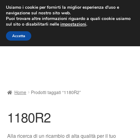
CONSEGNA da 7 EUR
Usiamo i cookie per fornirti la miglior esperienza d'uso e
navigazione sul nostro sito web.
Lun-Ven 9:00 - 16:00
800 580 290
/
Puoi trovare altre informazioni riguardo a quali cookie usiamo
sul sito o disabilitarli nelle
impostazioni
.
Vai
Vai
Menu
Accetta
alla
al
navigazione
contenuto
Home
Cestino
Chi siamo
Home
Prodotti taggati “1180R2”
Consegna
1180R2
Contatto
Il mio account
Alla ricerca di un ricambio di alta qualità per il tuo