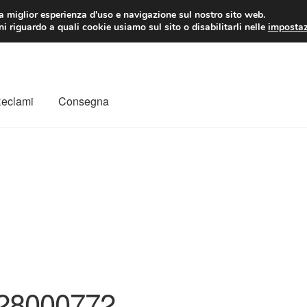
 EUR
Lun-Ven 9:
la miglior esperienza d'uso e navigazione sul nostro sito web.
i riguardo a quali cookie usiamo sul sito o disabilitarli nelle
impostaz
Reclami
Consegna
to
Il mio account
Pagamenti
Politica sulla riservatezza
a
Rimostranza
Spedizione in tutto il mondo
Termini e condizioni
28000772