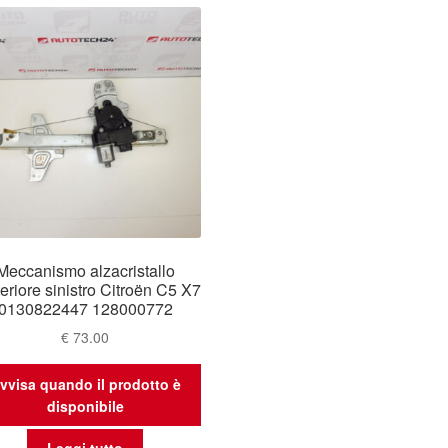
Meccanismo alzacristallo
eriore sinistro Citroën C5 X7
0130822447 128000772
€
73.00
vvisa quando il prodotto è
disponibile