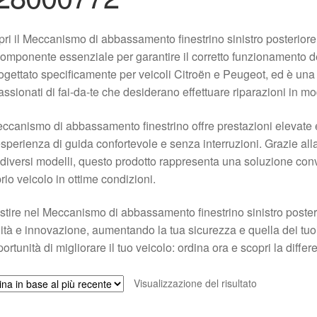
ri il Meccanismo di abbassamento finestrino sinistro posteri
omponente essenziale per garantire il corretto funzionamento de
ogettato specificamente per veicoli Citroën e Peugeot, ed è una
ssionati di fai-da-te che desiderano effettuare riparazioni in mo
eccanismo di abbassamento finestrino offre prestazioni elevate
sperienza di guida confortevole e senza interruzioni. Grazie alla 
diversi modelli, questo prodotto rappresenta una soluzione con
rio veicolo in ottime condizioni.
stire nel Meccanismo di abbassamento finestrino sinistro poster
ità e innovazione, aumentando la tua sicurezza e quella dei tuoi
portunità di migliorare il tuo veicolo: ordina ora e scopri la differ
Visualizzazione del risultato