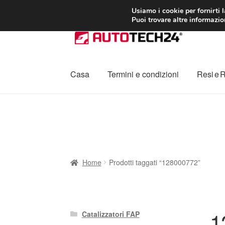
CONSEGNA da 7
Usiamo i cookie per fornirti 
Puoi trovare altre informazion
Vai
Vai
alla
al
navigazione
contenuto
Casa
Termini e condizioni
Resi e 
Home
Cestino
Chi siamo
Consegna
Contat
Procedura di Reclamo
Registratore di cass
Home
Prodotti taggati “128000772”
1
Catalizzatori FAP