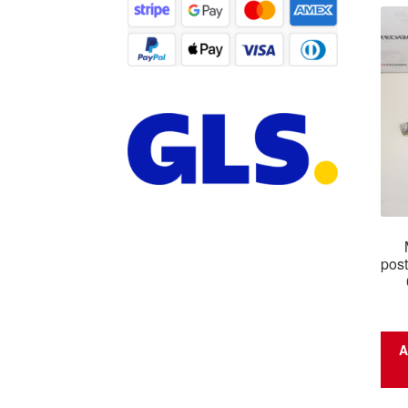
post
A