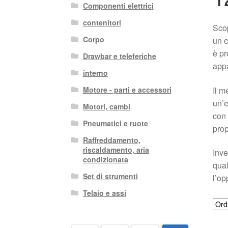
Componenti elettrici
contenitori
Scop
Corpo
un c
è pr
Drawbar e teleferiche
appa
interno
Il m
Motore - parti e accessori
un’e
Motori, cambi
con 
Pneumatici e ruote
prop
Raffreddamento,
riscaldamento, aria
Inve
condizionata
qual
Set di strumenti
l’op
Telaio e assi