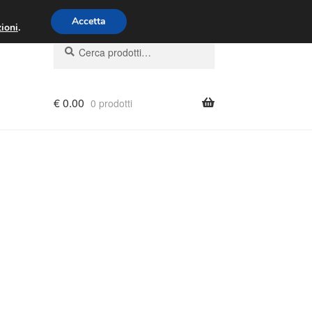
00 - 16:00
800 580 290
/
Accetta
ioni
.
Cerca:
Cerca
€
0.00
0 prodotti