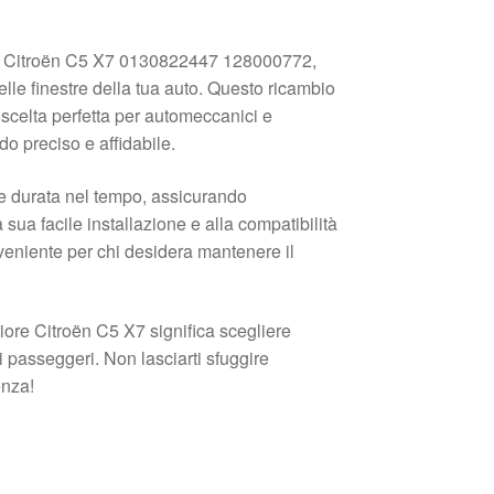
ore Citroën C5 X7 0130822447 128000772,
lle finestre della tua auto. Questo ricambio
 scelta perfetta per automeccanici e
do preciso e affidabile.
 e durata nel tempo, assicurando
sua facile installazione e alla compatibilità
veniente per chi desidera mantenere il
iore Citroën C5 X7 significa scegliere
 passeggeri. Non lasciarti sfuggire
enza!