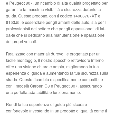
e Peugeot 807, un ricambio di alta qualità progettato per
Pagamenti
garantire la massima visibilità e sicurezza durante la
guida. Questo prodotto, con il codice 14006767XT e
8153J5, è essenziale per gli amanti delle auto, sia per i
Politica sulla riservatezza
professionisti del settore che per gli appassionati di fai-
da-te che si dedicano alla manutenzione e riparazione
Procedura di Reclamo
dei propri veicoli.
Registratore di cassa
Realizzato con materiali durevoli e progettato per un
facile montaggio, il nostro specchio retrovisore interno
Rimostranza
offre una visione chiara e ampia, migliorando la tua
esperienza di guida e aumentando la tua sicurezza sulla
Spedizione in tutto il mondo
strada. Questo ricambio è specificamente compatibile
con i modelli Citroën C8 e Peugeot 807, assicurando
Termini e condizioni
una perfetta adattabilità e funzionamento.
Rendi la tua esperienza di guida più sicura e
confortevole investendo in un prodotto di qualità come il