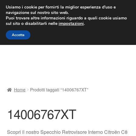
CONSEGNA da 7 EUR
Usiamo i cookie per fornirti la miglior esperienza d'uso e
navigazione sul nostro sito web.
Lun-Ven 9:00 - 16:00
800 580 290
/
Puoi trovare altre informazioni riguardo a quali cookie usiamo
sul sito o disabilitarli nelle
impostazioni
.
Vai
Vai
Menu
Accetta
alla
al
navigazione
contenuto
Home
Cestino
Chi siamo
Home
Prodotti taggati “14006767XT”
Consegna
14006767XT
Contatto
Il mio account
Scopri il nostro Specchio Retrovisore Interno Citroën C8