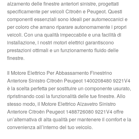
alzamento delle finestre anteriori sinistre, progettati
Pagamenti
specificamente per veicoli Citroën e Peugeot. Questi
componenti essenziali sono ideali per automeccanici e
per coloro che amano riparare autonomamente i propri
Politica sulla riservatezza
veicoli. Con una qualità impeccabile e una facilità di
installazione, i nostri motori elettrici garantiscono
Procedura di Reclamo
prestazioni ottimali e un funzionamento fluido delle
finestre.
Registratore di cassa
Il Motore Elettrico Per Abbassamento Finestrino
Rimostranza
Anteriore Sinistro Citroën Peugeot 1400208480 9221V4
è la scelta perfetta per sostituire un componente usurato,
Spedizione in tutto il mondo
ripristinando così la funzionalità delle tue finestre. Allo
stesso modo, il Motore Elettrico Alzavetro Sinistro
Termini e condizioni
Anteriore Citroën Peugeot 1488726080 9221V4 offre
un’alternativa di alta qualità per mantenere il comfort e la
convenienza all’interno del tuo veicolo.