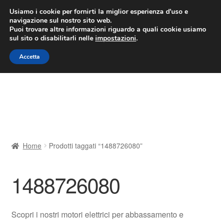
CONSEGNA da 7 EUR
Usiamo i cookie per fornirti la miglior esperienza d'uso e
navigazione sul nostro sito web.
Lun-Ven 9:00 - 16:00
800 580 290
/
Puoi trovare altre informazioni riguardo a quali cookie usiamo
sul sito o disabilitarli nelle
impostazioni
.
Vai
Vai
Menu
Accetta
alla
al
navigazione
contenuto
Home
Cestino
Chi siamo
Home
Prodotti taggati “1488726080”
Consegna
1488726080
Contatto
Il mio account
Scopri i nostri motori elettrici per abbassamento e