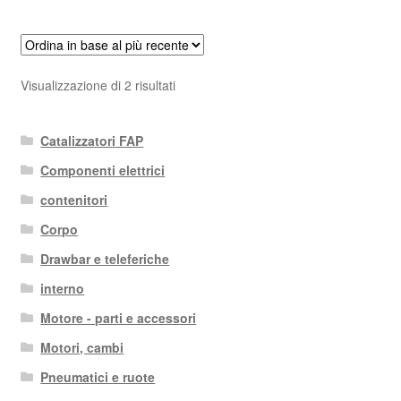
Ordina
Visualizzazione di 2 risultati
in
base
Catalizzatori FAP
al
più
Componenti elettrici
recente
contenitori
Corpo
Drawbar e teleferiche
interno
Motore - parti e accessori
Motori, cambi
Pneumatici e ruote