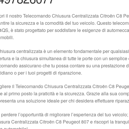
ri il nostro Telecomando Chiusura Centralizzata Citroën C8 P
ntire la sicurezza e la comodità del tuo veicolo. Questo teleco
QS, è stato progettato per soddisfare le esigenze di automeccani
mobili.
hiusura centralizzata è un elemento fondamentale per qualsia
ertura e la chiusura simultanea di tutte le porte con un semplice cl
comando assicurano che tu possa contare su una prestazione dur
idiano o per i tuoi progetti di riparazione.
liere il Telecomando Chiusura Centralizzata Citroën C8 Peugeo
e al primo posto la praticità e la sicurezza. Grazie alla sua comp
resenta una soluzione ideale per chi desidera effettuare ripar
perdere l’opportunità di migliorare l’esperienza del tuo veicolo
sura Centralizzata Citroën C8 Peugeot 807 e riscopri la tranquill
ua automobile!