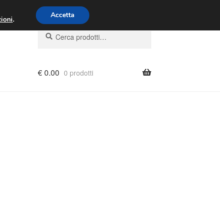
00 - 16:00
800 580 290
/
Accetta
ioni
.
Cerca:
Cerca
€
0.00
0 prodotti