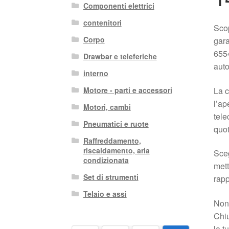
Componenti elettrici
contenitori
Scop
Corpo
gara
6554
Drawbar e teleferiche
auto
interno
La c
Motore - parti e accessori
l’ap
Motori, cambi
tele
Pneumatici e ruote
quot
Raffreddamento,
riscaldamento, aria
Sceg
condizionata
mett
Set di strumenti
rapp
Telaio e assi
Non 
Chiu
la t