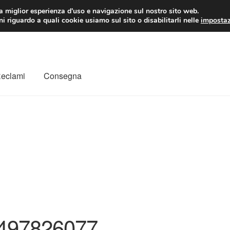
 EUR
Lun-Ven 9:
la miglior esperienza d'uso e navigazione sul nostro sito web.
i riguardo a quali cookie usiamo sul sito o disabilitarli nelle
impostaz
Reclami
Consegna
to
Il mio account
Pagamenti
Politica sulla riservatezza
a
Rimostranza
Spedizione in tutto il mondo
Termini e condizioni
497826077