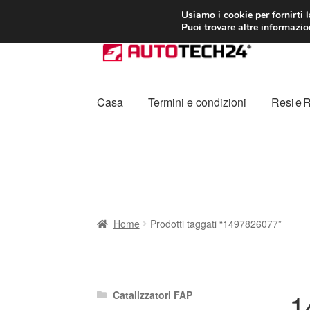
CONSEGNA da 7
Usiamo i cookie per fornirti 
Puoi trovare altre informazion
Vai
Vai
alla
al
navigazione
contenuto
Casa
Termini e condizioni
Resi e 
Home
Cestino
Chi siamo
Consegna
Contat
Procedura di Reclamo
Registratore di cass
Home
Prodotti taggati “1497826077”
1
Catalizzatori FAP