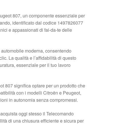
eugeot 807, un componente essenziale per
mando, identificato dal codice 1497826077
ci e appassionati di fai-da-te delle
si automobile moderna, consentendo
ic. La qualità e l’affidabilità di questo
atura, essenziale per il tuo lavoro
t 807 significa optare per un prodotto che
atibilità con i modelli Citroën e Peugeot,
azioni in autonomia senza compromessi.
; acquista oggi stesso il Telecomando
ità di una chiusura efficiente e sicura per