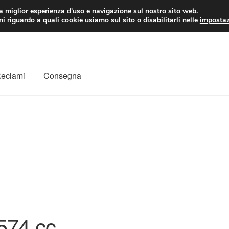
 EUR
Lun-Ven 9:
la miglior esperienza d'uso e navigazione sul nostro sito web.
i riguardo a quali cookie usiamo sul sito o disabilitarli nelle
impostaz
Reclami
Consegna
to
Il mio account
Pagamenti
Politica sulla riservatezza
a
Rimostranza
Spedizione in tutto il mondo
Termini e condizioni
574.cc