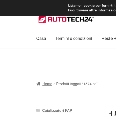
CONSEGNA da 7
Usiamo i cookie per fornirti 
Puoi trovare altre informazion
Vai
Vai
alla
al
navigazione
contenuto
Casa
Termini e condizioni
Resi e 
Home
Cestino
Chi siamo
Consegna
Contat
Procedura di Reclamo
Registratore di cass
Home
Prodotti taggati “1574.cc”
1
Catalizzatori FAP