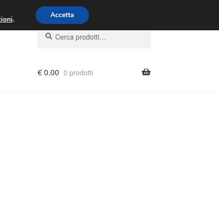
00 - 16:00
800 580 290
/
Accetta
ioni
.
Cerca:
Cerca
€
0.00
0 prodotti