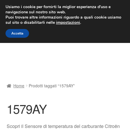
CONSEGNA da 7 EUR
Usiamo i cookie per fornirti la miglior esperienza d'uso e
navigazione sul nostro sito web.
Lun-Ven 9:00 - 16:00
800 580 290
/
Puoi trovare altre informazioni riguardo a quali cookie usiamo
sul sito o disabilitarli nelle
impostazioni
.
Vai
Vai
Menu
Accetta
alla
al
navigazione
contenuto
Home
Cestino
Chi siamo
Home
Prodotti taggati “1579AY”
Consegna
1579AY
Contatto
Il mio account
Scopri il Sensore di temperatura del carburante Citroën