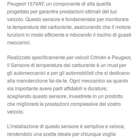
Peugeot 1579AY, un componente di alta qualità
Pagamenti
progettato per garantire prestazioni ottimali del tuo
veicolo. Questo sensore è fondamentale per monitorare
la temperatura del carburante, assicurando che il motore
Politica sulla riservatezza
funzioni in modo efficiente e riducendo il rischio di guasti
meccanici.
Procedura di Reclamo
Realizzato specificamente per veicoli Citroën e Peugeot,
Registratore di cassa
il Sensore di temperatura del carburante è un must per
gli automeccanici e per gli automobilisti che si dedicano
Rimostranza
alla manutenzione fai-da-te. Ogni meccanico sa quanto
sia importante avere parti affidabili e durature;
Spedizione in tutto il mondo
scegliendo questo sensore, investirete in un prodotto
che migliorerà le prestazioni complessive del vostro
Termini e condizioni
veicolo.
L’installazione di questo sensore è semplice e veloce,
rendendolo una scelta ideale per chiunque voglia