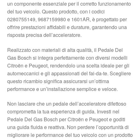
un componente essenziale per il corretto funzionamento
Pagamenti
del tuo veicolo. Questo prodotto, con i codici
0280755149, 9687159980 e 1601AR, è progettato per
offrire prestazioni affidabili e durature, garantendo una
Politica sulla riservatezza
risposta precisa dell’acceleratore.
Procedura di Reclamo
Realizzato con materiali di alta qualità, il Pedale Del
Gas Bosch si integra perfettamente con diversi modelli
Registratore di cassa
Citroën e Peugeot, rendendolo una scelta ideale per gli
automeccanici e gli appassionati del fai-da-te. Scegliere
Rimostranza
questo ricambio significa assicurarsi un’ottima
performance e un’installazione semplice e veloce.
Spedizione in tutto il mondo
Non lasciare che un pedale dell’acceleratore difettoso
Termini e condizioni
comprometta la tua esperienza di guida. Investi nel
Pedale Del Gas Bosch per Citroën e Peugeot e goditi
una guida fluida e reattiva. Non perdere l’opportunità di
migliorare le performance del tuo veicolo con un prodotto