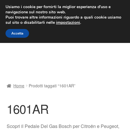
CONSEGNA da 7 EUR
Usiamo i cookie per fornirti la miglior esperienza d'uso e
navigazione sul nostro sito web.
Lun-Ven 9:00 - 16:00
800 580 290
/
Puoi trovare altre informazioni riguardo a quali cookie usiamo
sul sito o disabilitarli nelle
impostazioni
.
Vai
Vai
Menu
Accetta
alla
al
navigazione
contenuto
Home
Cestino
Chi siamo
Home
Prodotti taggati “1601AR”
Consegna
1601AR
Contatto
Il mio account
Scopri il Pedale Del Gas Bosch per Citroën e Peugeot,