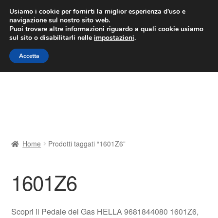
CONSEGNA da 7 EUR
Usiamo i cookie per fornirti la miglior esperienza d'uso e
navigazione sul nostro sito web.
Lun-Ven 9:00 - 16:00
800 580 290
/
Puoi trovare altre informazioni riguardo a quali cookie usiamo
sul sito o disabilitarli nelle
impostazioni
.
Vai
Vai
Menu
Accetta
alla
al
navigazione
contenuto
Home
Cestino
Chi siamo
Home
Prodotti taggati “1601Z6”
Consegna
1601Z6
Contatto
Il mio account
Scopri il Pedale del Gas HELLA 9681844080 1601Z6,