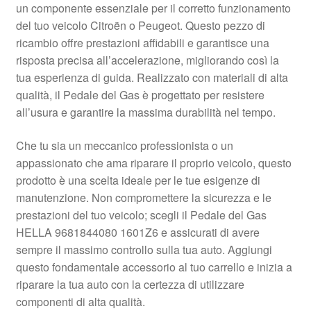
un componente essenziale per il corretto funzionamento
Pagamenti
del tuo veicolo Citroën o Peugeot. Questo pezzo di
ricambio offre prestazioni affidabili e garantisce una
risposta precisa all’accelerazione, migliorando così la
Politica sulla riservatezza
tua esperienza di guida. Realizzato con materiali di alta
qualità, il Pedale del Gas è progettato per resistere
Procedura di Reclamo
all’usura e garantire la massima durabilità nel tempo.
Registratore di cassa
Che tu sia un meccanico professionista o un
appassionato che ama riparare il proprio veicolo, questo
Rimostranza
prodotto è una scelta ideale per le tue esigenze di
manutenzione. Non compromettere la sicurezza e le
Spedizione in tutto il mondo
prestazioni del tuo veicolo; scegli il Pedale del Gas
HELLA 9681844080 1601Z6 e assicurati di avere
Termini e condizioni
sempre il massimo controllo sulla tua auto. Aggiungi
questo fondamentale accessorio al tuo carrello e inizia a
riparare la tua auto con la certezza di utilizzare
componenti di alta qualità.