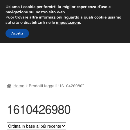
CONSEGNA da 7 EUR
Usiamo i cookie per fornirti la miglior esperienza d'uso e
navigazione sul nostro sito web.
Lun-Ven 9:00 - 16:00
800 580 290
/
Puoi trovare altre informazioni riguardo a quali cookie usiamo
sul sito o disabilitarli nelle
impostazioni
.
Vai
Vai
Menu
Accetta
alla
al
navigazione
contenuto
Home
Cestino
Chi siamo
Home
Prodotti taggati “1610426980”
Consegna
1610426980
Contatto
Il mio account