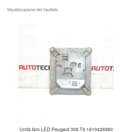
Visualizzazione del risultato
Pagamenti
Politica sulla riservatezza
Procedura di Reclamo
Registratore di cassa
Rimostranza
Spedizione in tutto il mondo
Termini e condizioni
Unità faro LED Peugeot 308 T9 1610426980