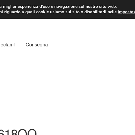
 EUR
Lun-Ven 9:
la miglior esperienza d'uso e navigazione sul nostro sito web.
i riguardo a quali cookie usiamo sul sito o disabilitarli nelle
impostaz
Reclami
Consegna
to
Il mio account
Pagamenti
Politica sulla riservatezza
a
Rimostranza
Spedizione in tutto il mondo
Termini e condizioni
618QQ