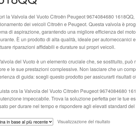
ri la Valvola del Vuoto Citroën Peugeot 9674084680 1618QQ, u
ionamento dei veicoli Citroën e Peugeot. Questa valvola è proget
ema di aspirazione, garantendo una migliore efficienza del moto
urante. È un prodotto di alta qualità, ideale per automeccanici 
ttuare riparazioni affidabili e durature sui propri veicoli.
alvola del Vuoto è un elemento cruciale che, se sostituito, può m
re e le sue prestazioni complessive. Non lasciare che un compon
rienza di guida: scegli questo prodotto per assicurarti risultati ot
ista ora la Valvola del Vuoto Citroën Peugeot 9674084680 1618
tenzione impeccabile. Trova la soluzione perfetta per le tue esig
ato per durare nel tempo e rispondere agli elevati standard del 
Visualizzazione del risultato