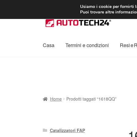
CONSEGNA da 7
Usiamo i cookie per fornirti 
Puoi trovare altre informazion
Vai
Vai
alla
al
navigazione
contenuto
Casa
Termini e condizioni
Resi e 
Home
Cestino
Chi siamo
Consegna
Contat
Procedura di Reclamo
Registratore di cass
Home
Prodotti taggati “1618QQ”
1
Catalizzatori FAP