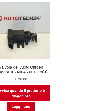
Valvola del vuoto Citroën
ugeot 9674084680 1618QQ
€
36.00
vvisa quando il prodotto è
disponibile
Leggi tutto