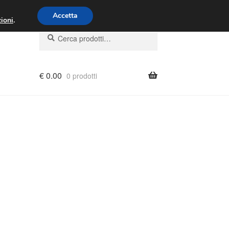
00 - 16:00
800 580 290
/
Accetta
ioni
.
Cerca:
Cerca
€
0.00
0 prodotti