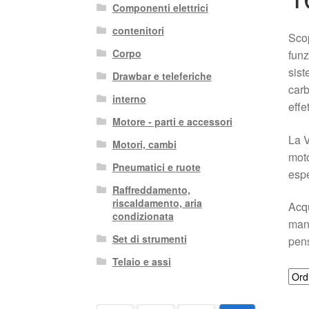
Componenti elettrici
contenitori
Scop
Corpo
funz
sist
Drawbar e teleferiche
carb
interno
effe
Motore - parti e accessori
La V
Motori, cambi
moto
Pneumatici e ruote
espe
Raffreddamento,
riscaldamento, aria
Acqu
condizionata
manu
Set di strumenti
pens
Telaio e assi