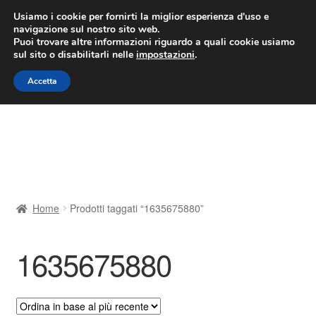
CONSEGNA da 7 EUR
Usiamo i cookie per fornirti la miglior esperienza d'uso e
navigazione sul nostro sito web.
Lun-Ven 9:00 - 16:00
800 580 290
/
Puoi trovare altre informazioni riguardo a quali cookie usiamo
sul sito o disabilitarli nelle
impostazioni
.
Vai
Vai
Menu
Accetta
alla
al
navigazione
contenuto
Home
Cestino
Chi siamo
Home
Prodotti taggati “1635675880”
Consegna
1635675880
Contatto
Il mio account