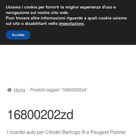
CONSEGNA da 7 EUR
Usiamo i cookie per fornirti la miglior esperienza d'uso e
navigazione sul nostro sito web.
Lun-Ven 9:00 - 16:00
800 580 290
/
Puoi trovare altre informazioni riguardo a quali cookie usiamo
sul sito o disabilitarli nelle
impostazioni
.
Vai
Vai
Menu
Accetta
alla
al
navigazione
contenuto
Home
Cestino
Chi siamo
Home
Prodotti taggati “16800202zd”
Consegna
16800202zd
Contatto
Il mio account
I ricambi auto per Citroën Berlingo III e Peugeot Partner