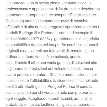
III rappresentano la scelta ideale per automeccanici
Pagamenti
professionisti e appassionati di fai-da-te che desiderano
mantenere le proprie vetture sempre efficienti e sicure.
Questo tag prodotto comprende pezzi di ricambio
Politica sulla riservatezza
affidabili e di alta qualità, progettati specificamente per i
modelli Berlingo III e Partner III, come ad esempio il
Procedura di Reclamo
codice 9680941977 8226vy, garantendo così la perfetta
compatibilità e durata nel tempo. Se cerchi componenti
Registratore di cassa
originali o equivalenti per interventi di manutenzione
ordinaria o riparazioni più complesse, questo
Rimostranza
assortimento ti offre una vasta gamma di soluzioni che
migliorano le prestazioni del veicolo e assicurano un
Spedizione in tutto il mondo
lavoro preciso e duraturo. Grazie a prodotti studiati per
massimizzare l’affidabilità e la sicurezza, i ricambi auto
Termini e condizioni
per Citroën Berlingo III e Peugeot Partner III sono la
scelta speciale per chi vuole un’auto sempre pronta a
ogni viaggio. Scegliendo questi ricambi, aumenti le
probabilità di trovare facilmente il giusto componente