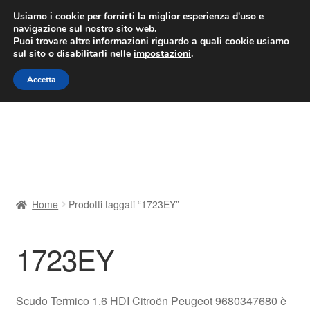
CONSEGNA da 7 EUR
Usiamo i cookie per fornirti la miglior esperienza d'uso e
navigazione sul nostro sito web.
Lun-Ven 9:00 - 16:00
800 580 290
/
Puoi trovare altre informazioni riguardo a quali cookie usiamo
sul sito o disabilitarli nelle
impostazioni
.
Vai
Vai
Menu
Accetta
alla
al
navigazione
contenuto
Home
Cestino
Chi siamo
Home
Prodotti taggati “1723EY”
Consegna
1723EY
Contatto
Il mio account
Scudo Termico 1.6 HDI Citroën Peugeot 9680347680 è