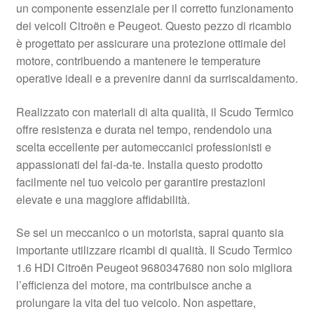
un componente essenziale per il corretto funzionamento
Pagamenti
dei veicoli Citroën e Peugeot. Questo pezzo di ricambio
è progettato per assicurare una protezione ottimale del
motore, contribuendo a mantenere le temperature
Politica sulla riservatezza
operative ideali e a prevenire danni da surriscaldamento.
Procedura di Reclamo
Realizzato con materiali di alta qualità, il Scudo Termico
offre resistenza e durata nel tempo, rendendolo una
Registratore di cassa
scelta eccellente per automeccanici professionisti e
appassionati del fai-da-te. Installa questo prodotto
Rimostranza
facilmente nel tuo veicolo per garantire prestazioni
elevate e una maggiore affidabilità.
Spedizione in tutto il mondo
Se sei un meccanico o un motorista, saprai quanto sia
Termini e condizioni
importante utilizzare ricambi di qualità. Il Scudo Termico
1.6 HDI Citroën Peugeot 9680347680 non solo migliora
l’efficienza del motore, ma contribuisce anche a
prolungare la vita del tuo veicolo. Non aspettare,