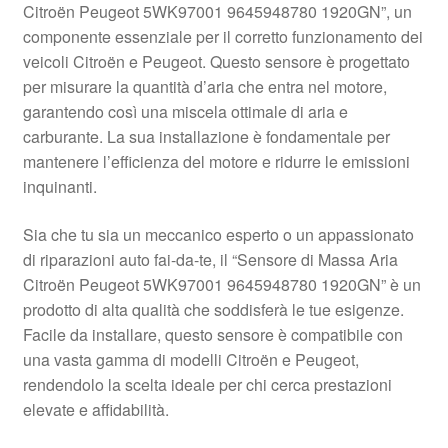
Citroën Peugeot 5WK97001 9645948780 1920GN”, un
Pagamenti
componente essenziale per il corretto funzionamento dei
veicoli Citroën e Peugeot. Questo sensore è progettato
per misurare la quantità d’aria che entra nel motore,
Politica sulla riservatezza
garantendo così una miscela ottimale di aria e
carburante. La sua installazione è fondamentale per
Procedura di Reclamo
mantenere l’efficienza del motore e ridurre le emissioni
inquinanti.
Registratore di cassa
Sia che tu sia un meccanico esperto o un appassionato
Rimostranza
di riparazioni auto fai-da-te, il “Sensore di Massa Aria
Citroën Peugeot 5WK97001 9645948780 1920GN” è un
Spedizione in tutto il mondo
prodotto di alta qualità che soddisferà le tue esigenze.
Facile da installare, questo sensore è compatibile con
Termini e condizioni
una vasta gamma di modelli Citroën e Peugeot,
rendendolo la scelta ideale per chi cerca prestazioni
elevate e affidabilità.