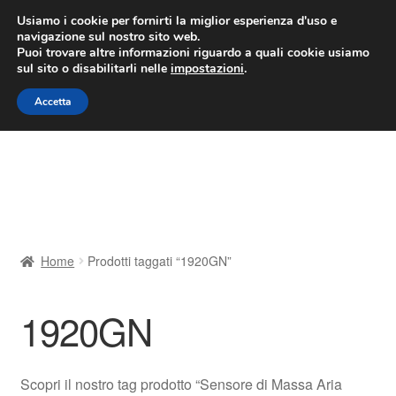
CONSEGNA da 7 EUR
Usiamo i cookie per fornirti la miglior esperienza d'uso e
navigazione sul nostro sito web.
Lun-Ven 9:00 - 16:00
800 580 290
/
Puoi trovare altre informazioni riguardo a quali cookie usiamo
sul sito o disabilitarli nelle
impostazioni
.
Vai
Vai
Menu
Accetta
alla
al
navigazione
contenuto
Home
Cestino
Chi siamo
Home
Prodotti taggati “1920GN”
Consegna
1920GN
Contatto
Il mio account
Scopri il nostro tag prodotto “Sensore di Massa Aria