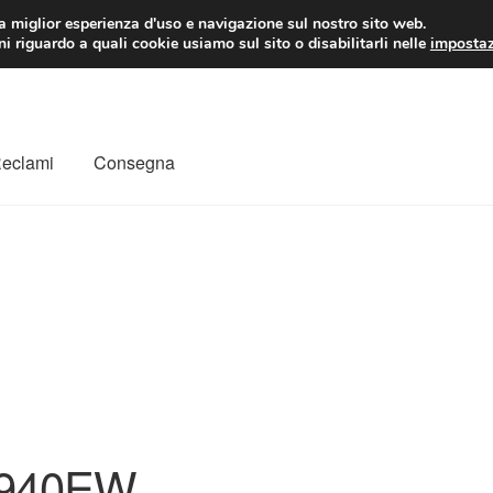
 EUR
Lun-Ven 9:
la miglior esperienza d'uso e navigazione sul nostro sito web.
i riguardo a quali cookie usiamo sul sito o disabilitarli nelle
impostaz
Reclami
Consegna
to
Il mio account
Pagamenti
Politica sulla riservatezza
a
Rimostranza
Spedizione in tutto il mondo
Termini e condizioni
940EW