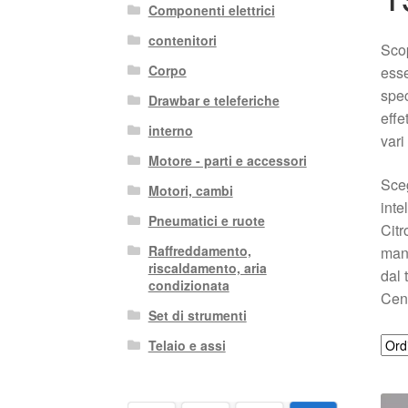
Componenti elettrici
contenitori
Sco
Corpo
esse
spec
Drawbar e teleferiche
effe
interno
vari
Motore - parti e accessori
Sceg
Motori, cambi
inte
Pneumatici e ruote
Citr
Raffreddamento,
manu
riscaldamento, aria
dal 
condizionata
Cen
Set di strumenti
Telaio e assi