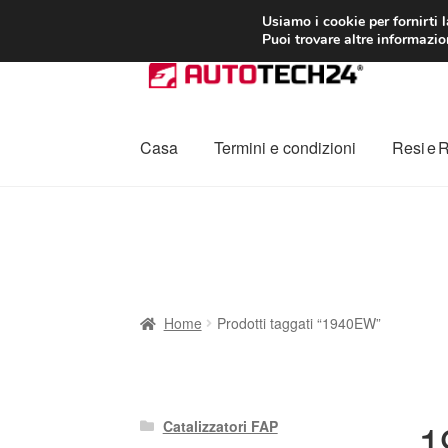
CONSEGNA da 7
Usiamo i cookie per fornirti 
Puoi trovare altre informazion
Vai
Vai
alla
al
navigazione
contenuto
Casa
Termini e condizioni
Resi e 
Home
Cestino
Chi siamo
Consegna
Contat
Procedura di Reclamo
Registratore di cass
Home
Prodotti taggati “1940EW”
1
Catalizzatori FAP