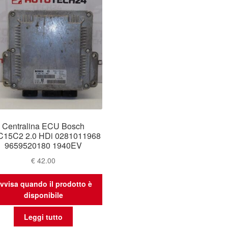
Centralina ECU Bosch
15C2 2.0 HDi 0281011968
9659520180 1940EV
€
42.00
vvisa quando il prodotto è
disponibile
Leggi tutto