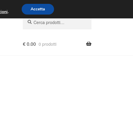
00 - 16:00
800 580 290
/
Accetta
ioni
.
Cerca:
Cerca
€
0.00
0 prodotti