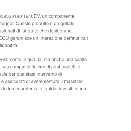
9659520180 1940EV, un componente
Peugeot. Questo prodotto è progettato
sionati di fai-da-te che desiderano
 ECU garantisce un’interazione perfetta tra i
idabilità.
estimento in qualità, ma anche una scelta
a sua compatibilità con diversi modelli di
ile per qualsiasi intervento di
o e assicurati di avere sempre il massimo
la tua esperienza di guida: investi in una