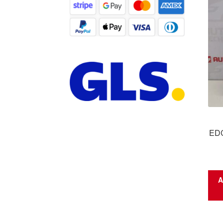
EDC
A