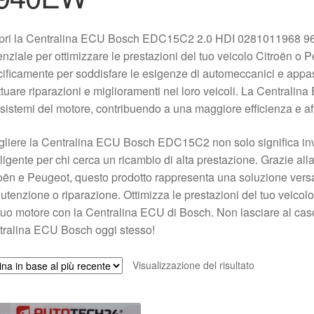
pri la Centralina ECU Bosch EDC15C2 2.0 HDI 0281011968 
nziale per ottimizzare le prestazioni del tuo veicolo Citroën o 
ificamente per soddisfare le esigenze di automeccanici e appas
ttuare riparazioni e miglioramenti nei loro veicoli. La Centralina
 sistemi del motore, contribuendo a una maggiore efficienza e aff
liere la Centralina ECU Bosch EDC15C2 non solo significa inv
lligente per chi cerca un ricambio di alta prestazione. Grazie all
oën e Peugeot, questo prodotto rappresenta una soluzione versat
tenzione o riparazione. Ottimizza le prestazioni del tuo veicol
tuo motore con la Centralina ECU di Bosch. Non lasciare al caso 
tralina ECU Bosch oggi stesso!
Visualizzazione del risultato