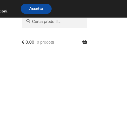
00 - 16:00
800 580 290
/
Accetta
ioni
.
Cerca:
Cerca
€
0.00
0 prodotti