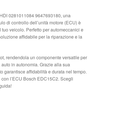
.0 HDI 0281011084 9647693180, una
o di controllo dell’unità motore (ECU) è
l tuo veicolo. Perfetto per automeccanici e
uzione affidabile per la riparazione e la
eot, rendendola un componente versatile per
ia auto in autonomia. Grazie alla sua
o garantisce affidabilità e durata nel tempo.
colo con l’ECU Bosch EDC15C2. Scegli
guida!