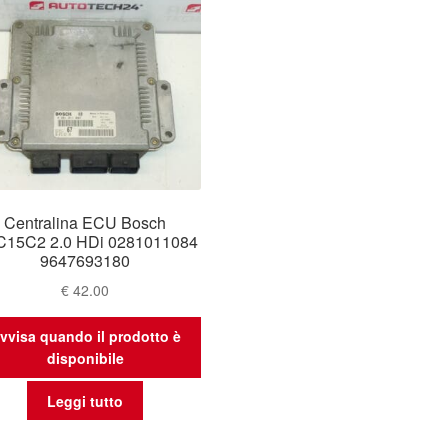
Centralina ECU Bosch
15C2 2.0 HDi 0281011084
9647693180
€
42.00
vvisa quando il prodotto è
disponibile
Leggi tutto