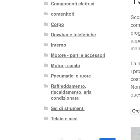
Componenti elettrici
contenitori
Sco
Corpo
comp
prog
Drawbar e teleferiche
appa
interno
manu
Motore - parti e accessori
La n
Motori, cambi
i pr
Pneumatici e ruote
cost
Raffreddamento,
Non 
riscaldamento, aria
ques
condizionata
Set di strumenti
Telaio e assi