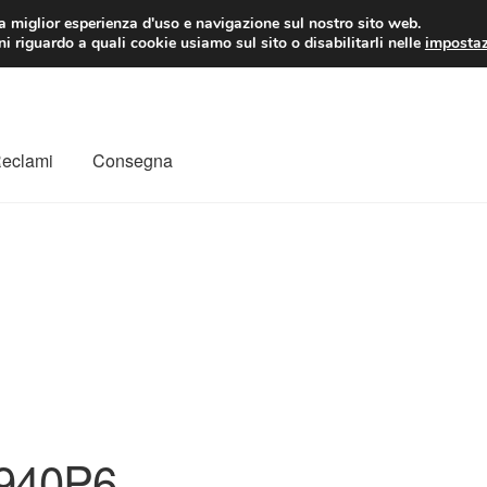
 EUR
Lun-Ven 9:
la miglior esperienza d'uso e navigazione sul nostro sito web.
i riguardo a quali cookie usiamo sul sito o disabilitarli nelle
impostaz
Reclami
Consegna
to
Il mio account
Pagamenti
Politica sulla riservatezza
a
Rimostranza
Spedizione in tutto il mondo
Termini e condizioni
940P6