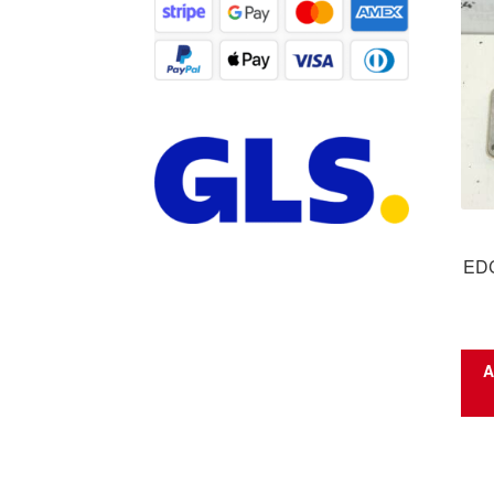
EDC
A