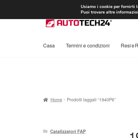
CONSEGNA da 7
Usiamo i cookie per fornirti 
Puoi trovare altre informazion
Vai
Vai
alla
al
navigazione
contenuto
Casa
Termini e condizioni
Resi e 
Home
Cestino
Chi siamo
Consegna
Contat
Procedura di Reclamo
Registratore di cass
Home
Prodotti taggati “1940P6”
1
Catalizzatori FAP