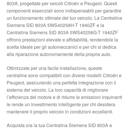
803A, progettate per veicoli Citroën e Peugeot. Questi
Pagamenti
componenti essenziali sono indispensabili per garantire
un funzionamento ottimale del tuo veicolo. La Centralina
Siemens SID 803A 5WS40258H-T 1940ZF e la
Politica sulla riservatezza
Centralina Siemens SID 803A 5WS40258G-T 1940ZF
offrono prestazioni elevate e affidabilità, rendendole la
Procedura di Reclamo
scelta ideale per gli automeccanici e per chi si dedica
alla riparazione autonomamente della propria auto.
Registratore di cassa
Ottimizzate per una facile installazione, queste
Rimostranza
centraline sono compatibili con diversi modelli Citroën e
Peugeot, assicurando una perfetta integrazione con il
Spedizione in tutto il mondo
sistema del veicolo. La loro capacità di migliorare
l’efficienza del motore e di ridurre le emissioni inquinanti
Termini e condizioni
le rende un investimento intelligente per chi desidera
mantenere il proprio veicolo in condizioni eccellenti.
Acquista ora la tua Centralina Siemens SID 803A e