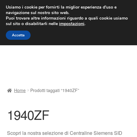
CONSEGNA da 7 EUR
Usiamo i cookie per fornirti la miglior esperienza d'uso e
navigazione sul nostro sito web.
Lun-Ven 9:00 - 16:00
800 580 290
/
Puoi trovare altre informazioni riguardo a quali cookie usiamo
sul sito o disabilitarli nelle
impostazioni
.
Vai
Vai
Menu
Accetta
alla
al
navigazione
contenuto
Home
Cestino
Chi siamo
Home
Prodotti taggati “1940ZF”
Consegna
1940ZF
Contatto
Il mio account
Scopri la nostra selezione di Centraline Siemens SID