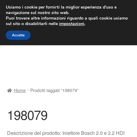
CONSEGNA da 7 EUR
Usiamo i cookie per fornirti la miglior esperienza d'uso e
navigazione sul nostro sito web.
Lun-Ven 9:00 - 16:00
800 580 290
/
Puoi trovare altre informazioni riguardo a quali cookie usiamo
sul sito o disabilitarli nelle
impostazioni
.
Vai
Vai
Menu
Accetta
alla
al
navigazione
contenuto
Home
Cestino
Chi siamo
Home
Prodotti taggati “198079”
Consegna
198079
Contatto
Il mio account
Descrizione del prodotto: Iniettore Bosch 2.0 e 2.2 HDI