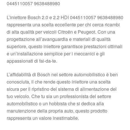
0445110057 9638488980
Pagamenti
L’iniettore Bosch 2.0 e 2.2 HDI 0445110057 9638488980
rappresenta una scelta eccellente per chi cerca ricambi
Politica sulla riservatezza
di alta qualità per veicoli Citroën e Peugeot. Con una
progettazione all’avanguardia e materiali di qualità
Procedura di Reclamo
superiore, questo iniettore garantisce prestazioni ottimali
e un’installazione semplice per i meccanici e gli
Registratore di cassa
appassionati di fai-da-te.
Rimostranza
L’affidabilità di Bosch nel settore automobilistico è ben
conosciuta, il che rende questo iniettore una scelta
Spedizione in tutto il mondo
sicura per il ripristino del sistema di alimentazione del
tuo veicolo. Che tu sia un professionista del settore
Termini e condizioni
automobilistico o un hobbista che si dedica alla
manutenzione della propria auto, questo prodotto
rappresenta un valore inestimabile.