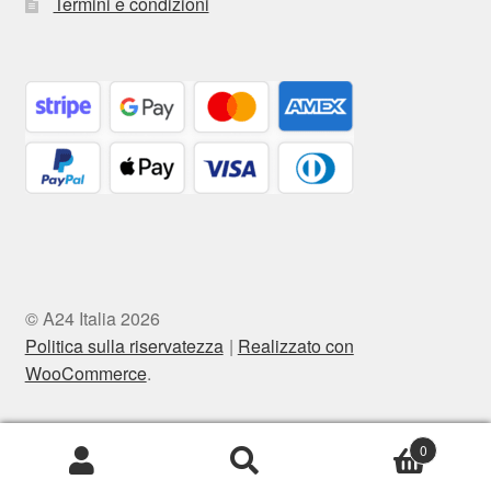
Termini e condizioni
© A24 Italia 2026
Politica sulla riservatezza
Realizzato con
WooCommerce
.
0
Cerca:
Cerca