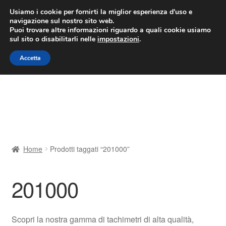
CONSEGNA da 7 EUR
Usiamo i cookie per fornirti la miglior esperienza d'uso e
navigazione sul nostro sito web.
Lun-Ven 9:00 - 16:00
800 580 290
/
Puoi trovare altre informazioni riguardo a quali cookie usiamo
sul sito o disabilitarli nelle
impostazioni
.
Vai
Vai
Menu
Accetta
alla
al
navigazione
contenuto
Home
Cestino
Chi siamo
Home
Prodotti taggati “201000”
Consegna
201000
Contatto
Il mio account
Scopri la nostra gamma di tachimetri di alta qualità,