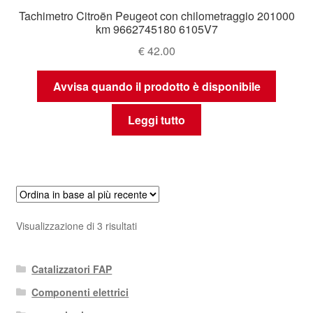
Tachimetro Citroën Peugeot con chilometraggio 201000
km 9662745180 6105V7
€
42.00
Avvisa quando il prodotto è disponibile
Leggi tutto
Ordina
Visualizzazione di 3 risultati
in
base
Catalizzatori FAP
al
più
Componenti elettrici
recente