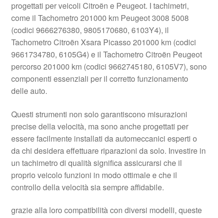
progettati per veicoli Citroën e Peugeot. I tachimetri,
Pagamenti
come il Tachometro 201000 km Peugeot 3008 5008
(codici 9666276380, 9805170680, 6103Y4), il
Tachometro Citroën Xsara Picasso 201000 km (codici
Politica sulla riservatezza
9661734780, 6105G4) e il Tachometro Citroën Peugeot
percorso 201000 km (codici 9662745180, 6105V7), sono
Procedura di Reclamo
componenti essenziali per il corretto funzionamento
delle auto.
Registratore di cassa
Questi strumenti non solo garantiscono misurazioni
Rimostranza
precise della velocità, ma sono anche progettati per
essere facilmente installati da automeccanici esperti o
Spedizione in tutto il mondo
da chi desidera effettuare riparazioni da solo. Investire in
un tachimetro di qualità significa assicurarsi che il
Termini e condizioni
proprio veicolo funzioni in modo ottimale e che il
controllo della velocità sia sempre affidabile.
grazie alla loro compatibilità con diversi modelli, queste