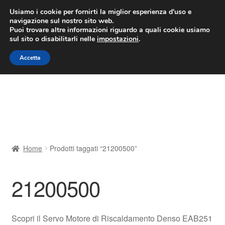
CONSEGNA da 7 EUR
Usiamo i cookie per fornirti la miglior esperienza d'uso e
navigazione sul nostro sito web.
Lun-Ven 9:00 - 16:00
800 580 290
/
Puoi trovare altre informazioni riguardo a quali cookie usiamo
sul sito o disabilitarli nelle
impostazioni
.
Vai
Vai
Menu
Accetta
alla
al
navigazione
contenuto
Home
Cestino
Chi siamo
Home
Prodotti taggati “21200500”
Consegna
21200500
Contatto
Il mio account
Scopri il Servo Motore di Riscaldamento Denso EAB251