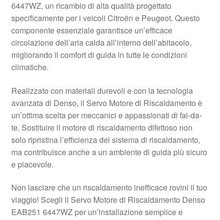
6447WZ, un ricambio di alta qualità progettato
Pagamenti
specificamente per i veicoli Citroën e Peugeot. Questo
componente essenziale garantisce un’efficace
circolazione dell’aria calda all’interno dell’abitacolo,
Politica sulla riservatezza
migliorando il comfort di guida in tutte le condizioni
climatiche.
Procedura di Reclamo
Realizzato con materiali durevoli e con la tecnologia
Registratore di cassa
avanzata di Denso, il Servo Motore di Riscaldamento è
un’ottima scelta per meccanici e appassionati di fai-da-
Rimostranza
te. Sostituire il motore di riscaldamento difettoso non
solo ripristina l’efficienza del sistema di riscaldamento,
Spedizione in tutto il mondo
ma contribuisce anche a un ambiente di guida più sicuro
e piacevole.
Termini e condizioni
Non lasciare che un riscaldamento inefficace rovini il tuo
viaggio! Scegli il Servo Motore di Riscaldamento Denso
EAB251 6447WZ per un’installazione semplice e