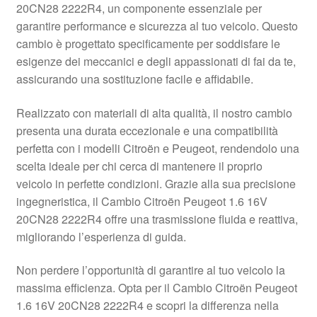
20CN28 2222R4, un componente essenziale per
Pagamenti
garantire performance e sicurezza al tuo veicolo. Questo
cambio è progettato specificamente per soddisfare le
esigenze dei meccanici e degli appassionati di fai da te,
Politica sulla riservatezza
assicurando una sostituzione facile e affidabile.
Procedura di Reclamo
Realizzato con materiali di alta qualità, il nostro cambio
presenta una durata eccezionale e una compatibilità
Registratore di cassa
perfetta con i modelli Citroën e Peugeot, rendendolo una
scelta ideale per chi cerca di mantenere il proprio
Rimostranza
veicolo in perfette condizioni. Grazie alla sua precisione
ingegneristica, il Cambio Citroën Peugeot 1.6 16V
Spedizione in tutto il mondo
20CN28 2222R4 offre una trasmissione fluida e reattiva,
migliorando l’esperienza di guida.
Termini e condizioni
Non perdere l’opportunità di garantire al tuo veicolo la
massima efficienza. Opta per il Cambio Citroën Peugeot
1.6 16V 20CN28 2222R4 e scopri la differenza nella