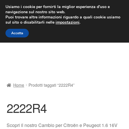
CONSEGNA da 7 EUR
Usiamo i cookie per fornirti la miglior esperienza d'uso e
navigazione sul nostro sito web.
Lun-Ven 9:00 - 16:00
800 580 290
/
Puoi trovare altre informazioni riguardo a quali cookie usiamo
sul sito o disabilitarli nelle
impostazioni
.
Vai
Vai
Menu
Accetta
alla
al
navigazione
contenuto
Home
Cestino
Chi siamo
Home
Prodotti taggati “2222R4”
Consegna
2222R4
Contatto
Il mio account
Scopri il nostro Cambio per Citroën e Peugeot 1.6 16V