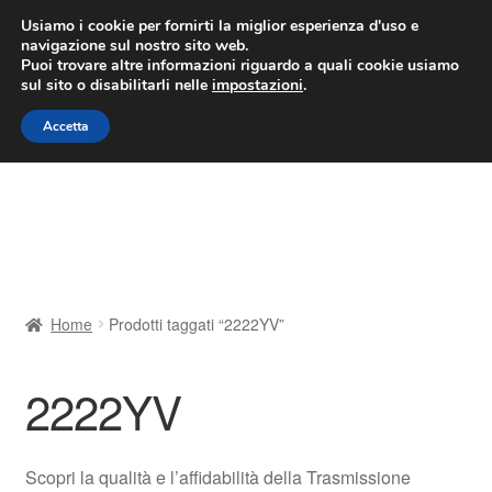
CONSEGNA da 7 EUR
Usiamo i cookie per fornirti la miglior esperienza d'uso e
navigazione sul nostro sito web.
Lun-Ven 9:00 - 16:00
800 580 290
/
Puoi trovare altre informazioni riguardo a quali cookie usiamo
sul sito o disabilitarli nelle
impostazioni
.
Vai
Vai
Menu
Accetta
alla
al
navigazione
contenuto
Home
Cestino
Chi siamo
Home
Prodotti taggati “2222YV”
Consegna
2222YV
Contatto
Il mio account
Scopri la qualità e l’affidabilità della Trasmissione