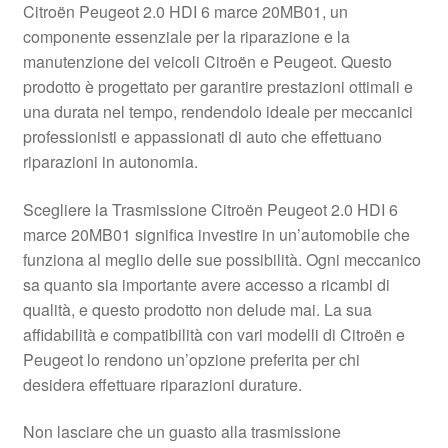
Citroën Peugeot 2.0 HDI 6 marce 20MB01, un
Pagamenti
componente essenziale per la riparazione e la
manutenzione dei veicoli Citroën e Peugeot. Questo
prodotto è progettato per garantire prestazioni ottimali e
Politica sulla riservatezza
una durata nel tempo, rendendolo ideale per meccanici
professionisti e appassionati di auto che effettuano
Procedura di Reclamo
riparazioni in autonomia.
Registratore di cassa
Scegliere la Trasmissione Citroën Peugeot 2.0 HDI 6
marce 20MB01 significa investire in un’automobile che
Rimostranza
funziona al meglio delle sue possibilità. Ogni meccanico
sa quanto sia importante avere accesso a ricambi di
Spedizione in tutto il mondo
qualità, e questo prodotto non delude mai. La sua
affidabilità e compatibilità con vari modelli di Citroën e
Termini e condizioni
Peugeot lo rendono un’opzione preferita per chi
desidera effettuare riparazioni durature.
Non lasciare che un guasto alla trasmissione