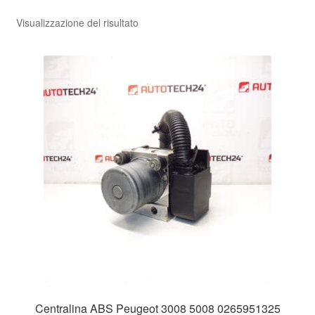
Visualizzazione del risultato
Pagamenti
Politica sulla riservatezza
Procedura di Reclamo
Registratore di cassa
Rimostranza
Spedizione in tutto il mondo
Termini e condizioni
Centralina ABS Peugeot 3008 5008 0265951325