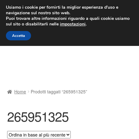
CONSEGNA da 7 EUR
Usiamo i cookie per fornirti la miglior esperienza d'uso e
navigazione sul nostro sito web.
Lun-Ven 9:00 - 16:00
800 580 290
/
Puoi trovare altre informazioni riguardo a quali cookie usiamo
sul sito o disabilitarli nelle
impostazioni
.
Vai
Vai
Menu
Accetta
alla
al
navigazione
contenuto
Home
Cestino
Chi siamo
Home
Prodotti taggati “265951325”
Consegna
265951325
Contatto
Il mio account