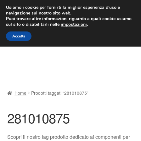
CONSEGNA da 7 EUR
Usiamo i cookie per fornirti la miglior esperienza d'uso e
navigazione sul nostro sito web.
Lun-Ven 9:00 - 16:00
800 580 290
/
Puoi trovare altre informazioni riguardo a quali cookie usiamo
sul sito o disabilitarli nelle
impostazioni
.
Vai
Vai
Menu
Accetta
alla
al
navigazione
contenuto
Home
Cestino
Chi siamo
Home
Prodotti taggati “281010875”
Consegna
281010875
Contatto
Il mio account
Scopri il nostro tag prodotto dedicato ai componenti per