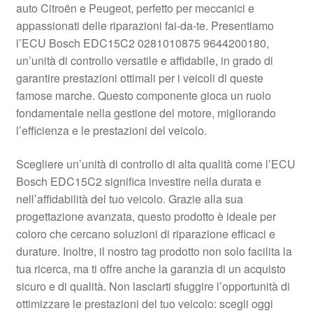
auto Citroën e Peugeot, perfetto per meccanici e
Pagamenti
appassionati delle riparazioni fai-da-te. Presentiamo
l’ECU Bosch EDC15C2 0281010875 9644200180,
un’unità di controllo versatile e affidabile, in grado di
Politica sulla riservatezza
garantire prestazioni ottimali per i veicoli di queste
famose marche. Questo componente gioca un ruolo
Procedura di Reclamo
fondamentale nella gestione del motore, migliorando
l’efficienza e le prestazioni del veicolo.
Registratore di cassa
Scegliere un’unità di controllo di alta qualità come l’ECU
Rimostranza
Bosch EDC15C2 significa investire nella durata e
nell’affidabilità del tuo veicolo. Grazie alla sua
Spedizione in tutto il mondo
progettazione avanzata, questo prodotto è ideale per
coloro che cercano soluzioni di riparazione efficaci e
Termini e condizioni
durature. Inoltre, il nostro tag prodotto non solo facilita la
tua ricerca, ma ti offre anche la garanzia di un acquisto
sicuro e di qualità. Non lasciarti sfuggire l’opportunità di
ottimizzare le prestazioni del tuo veicolo: scegli oggi