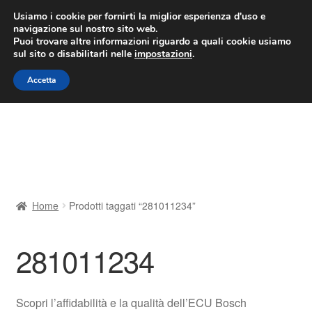
CONSEGNA da 7 EUR
Usiamo i cookie per fornirti la miglior esperienza d'uso e
navigazione sul nostro sito web.
Lun-Ven 9:00 - 16:00
800 580 290
/
Puoi trovare altre informazioni riguardo a quali cookie usiamo
sul sito o disabilitarli nelle
impostazioni
.
Vai
Vai
Menu
Accetta
alla
al
navigazione
contenuto
Home
Cestino
Chi siamo
Home
Prodotti taggati “281011234”
Consegna
281011234
Contatto
Il mio account
Scopri l’affidabilità e la qualità dell’ECU Bosch