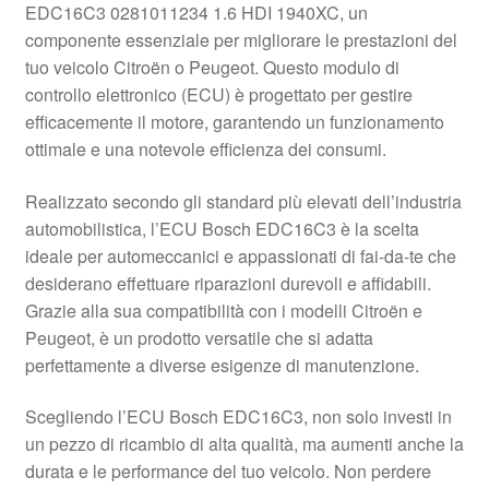
EDC16C3 0281011234 1.6 HDI 1940XC, un
Pagamenti
componente essenziale per migliorare le prestazioni del
tuo veicolo Citroën o Peugeot. Questo modulo di
controllo elettronico (ECU) è progettato per gestire
Politica sulla riservatezza
efficacemente il motore, garantendo un funzionamento
ottimale e una notevole efficienza dei consumi.
Procedura di Reclamo
Realizzato secondo gli standard più elevati dell’industria
Registratore di cassa
automobilistica, l’ECU Bosch EDC16C3 è la scelta
ideale per automeccanici e appassionati di fai-da-te che
Rimostranza
desiderano effettuare riparazioni durevoli e affidabili.
Grazie alla sua compatibilità con i modelli Citroën e
Spedizione in tutto il mondo
Peugeot, è un prodotto versatile che si adatta
perfettamente a diverse esigenze di manutenzione.
Termini e condizioni
Scegliendo l’ECU Bosch EDC16C3, non solo investi in
un pezzo di ricambio di alta qualità, ma aumenti anche la
durata e le performance del tuo veicolo. Non perdere