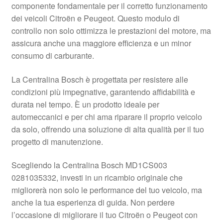
componente fondamentale per il corretto funzionamento
Pagamenti
dei veicoli Citroën e Peugeot. Questo modulo di
controllo non solo ottimizza le prestazioni del motore, ma
assicura anche una maggiore efficienza e un minor
Politica sulla riservatezza
consumo di carburante.
Procedura di Reclamo
La Centralina Bosch è progettata per resistere alle
condizioni più impegnative, garantendo affidabilità e
Registratore di cassa
durata nel tempo. È un prodotto ideale per
automeccanici e per chi ama riparare il proprio veicolo
Rimostranza
da solo, offrendo una soluzione di alta qualità per il tuo
progetto di manutenzione.
Spedizione in tutto il mondo
Scegliendo la Centralina Bosch MD1CS003
Termini e condizioni
0281035332, investi in un ricambio originale che
migliorerà non solo le performance del tuo veicolo, ma
anche la tua esperienza di guida. Non perdere
l’occasione di migliorare il tuo Citroën o Peugeot con