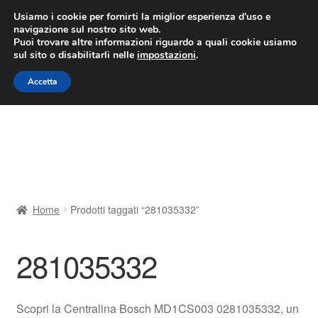
CONSEGNA da 7 EUR
Usiamo i cookie per fornirti la miglior esperienza d'uso e
navigazione sul nostro sito web.
Lun-Ven 9:00 - 16:00
800 580 290
/
Puoi trovare altre informazioni riguardo a quali cookie usiamo
sul sito o disabilitarli nelle
impostazioni
.
Vai
Vai
Menu
Accetta
alla
al
navigazione
contenuto
Home
Cestino
Chi siamo
Home
Prodotti taggati “281035332”
Consegna
281035332
Contatto
Il mio account
Scopri la Centralina Bosch MD1CS003 0281035332, un