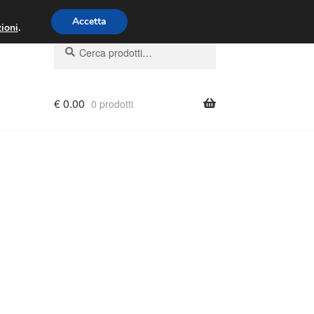
00 - 16:00
800 580 290
/
Accetta
ioni
.
Cerca:
Cerca
€
0.00
0 prodotti