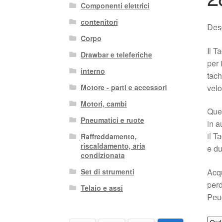
Componenti elettrici
contenitori
Des
Corpo
Il 
Drawbar e teleferiche
per 
interno
tach
velo
Motore - parti e accessori
Motori, cambi
Ques
Pneumatici e ruote
in a
il 
Raffreddamento,
riscaldamento, aria
e du
condizionata
Acqu
Set di strumenti
perd
Telaio e assi
Peu