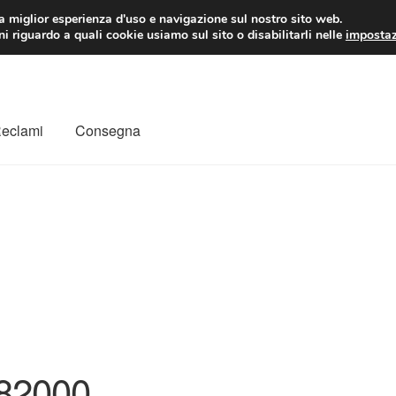
 EUR
Lun-Ven 9:
la miglior esperienza d'uso e navigazione sul nostro sito web.
i riguardo a quali cookie usiamo sul sito o disabilitarli nelle
impostaz
Reclami
Consegna
to
Il mio account
Pagamenti
Politica sulla riservatezza
a
Rimostranza
Spedizione in tutto il mondo
Termini e condizioni
82000