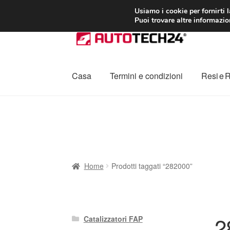
CONSEGNA da 7
Usiamo i cookie per fornirti 
Puoi trovare altre informazion
Vai
Vai
alla
al
navigazione
contenuto
Casa
Termini e condizioni
Resi e 
Home
Cestino
Chi siamo
Consegna
Contat
Procedura di Reclamo
Registratore di cass
Home
Prodotti taggati “282000”
2
Catalizzatori FAP