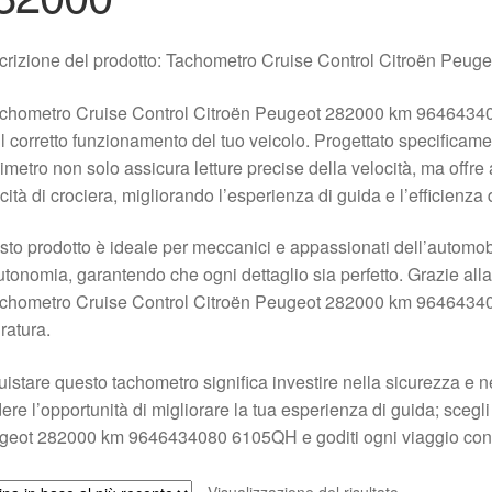
crizione del prodotto: Tachometro Cruise Control Citroën Pe
Tachometro Cruise Control Citroën Peugeot 282000 km 964643
il corretto funzionamento del tuo veicolo. Progettato specificam
imetro non solo assicura letture precise della velocità, ma offre
cità di crociera, migliorando l’esperienza di guida e l’efficienza
to prodotto è ideale per meccanici e appassionati dell’automobil
utonomia, garantendo che ogni dettaglio sia perfetto. Grazie alla q
Tachometro Cruise Control Citroën Peugeot 282000 km 9646434
ratura.
istare questo tachometro significa investire nella sicurezza e ne
ere l’opportunità di migliorare la tua esperienza di guida; scegl
geot 282000 km 9646434080 6105QH e goditi ogni viaggio con 