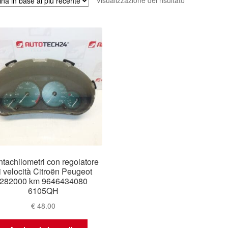
Visualizzazione del risultato
tachilometri con regolatore
i velocità Citroën Peugeot
282000 km 9646434080
6105QH
€
48.00