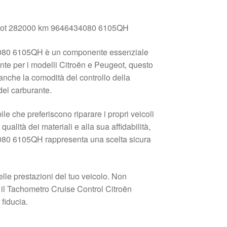
ugeot 282000 km 9646434080 6105QH
4080 6105QH è un componente essenziale
ente per i modelli Citroën e Peugeot, questo
 anche la comodità del controllo della
 del carburante.
e che preferiscono riparare i propri veicoli
ualità dei materiali e alla sua affidabilità,
080 6105QH rappresenta una scelta sicura
lle prestazioni del tuo veicolo. Non
i il Tachometro Cruise Control Citroën
fiducia.