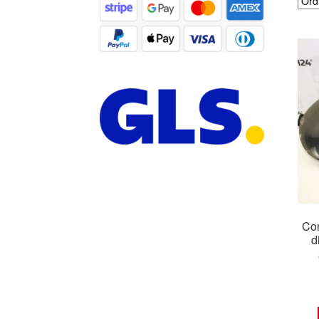
Con
d