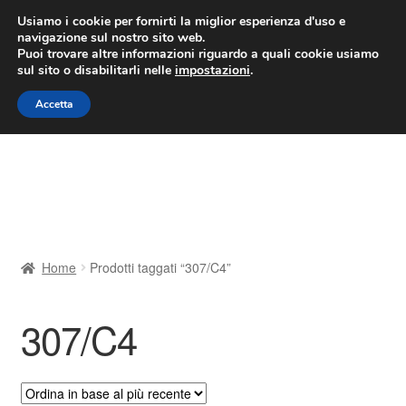
CONSEGNA da 7 EUR
Usiamo i cookie per fornirti la miglior esperienza d'uso e
navigazione sul nostro sito web.
Lun-Ven 9:00 - 16:00
800 580 290
/
Puoi trovare altre informazioni riguardo a quali cookie usiamo
sul sito o disabilitarli nelle
impostazioni
.
Vai
Vai
Menu
Accetta
alla
al
navigazione
contenuto
Home
Cestino
Chi siamo
Home
Prodotti taggati “307/C4”
Consegna
307/C4
Contatto
Il mio account