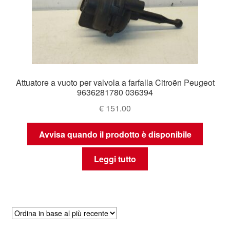
Attuatore a vuoto per valvola a farfalla Citroën Peugeot
9636281780 036394
€
151.00
Avvisa quando il prodotto è disponibile
Leggi tutto