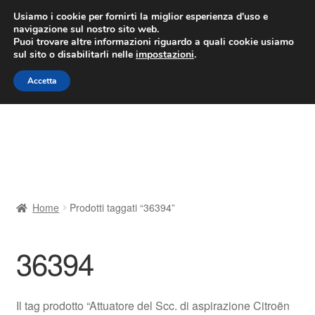
CONSEGNA da 7 EUR
Usiamo i cookie per fornirti la miglior esperienza d'uso e
navigazione sul nostro sito web.
Lun-Ven 9:00 - 16:00
800 580 290
/
Puoi trovare altre informazioni riguardo a quali cookie usiamo
sul sito o disabilitarli nelle
impostazioni
.
Vai
Vai
Menu
Accetta
alla
al
navigazione
contenuto
Home
Cestino
Chi siamo
Home
Prodotti taggati “36394”
Consegna
36394
Contatto
Il mio account
Il tag prodotto “Attuatore del Scc. di aspirazione Citroën