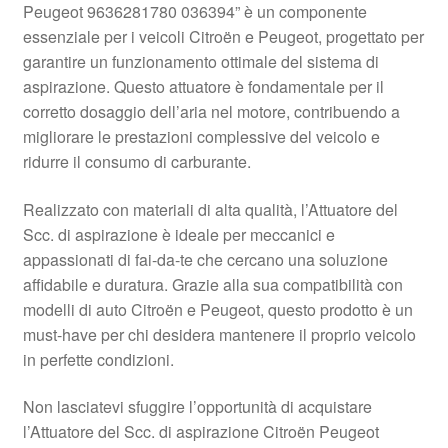
Peugeot 9636281780 036394” è un componente
Pagamenti
essenziale per i veicoli Citroën e Peugeot, progettato per
garantire un funzionamento ottimale del sistema di
aspirazione. Questo attuatore è fondamentale per il
Politica sulla riservatezza
corretto dosaggio dell’aria nel motore, contribuendo a
migliorare le prestazioni complessive del veicolo e
Procedura di Reclamo
ridurre il consumo di carburante.
Registratore di cassa
Realizzato con materiali di alta qualità, l’Attuatore del
Scc. di aspirazione è ideale per meccanici e
Rimostranza
appassionati di fai-da-te che cercano una soluzione
affidabile e duratura. Grazie alla sua compatibilità con
Spedizione in tutto il mondo
modelli di auto Citroën e Peugeot, questo prodotto è un
must-have per chi desidera mantenere il proprio veicolo
Termini e condizioni
in perfette condizioni.
Non lasciatevi sfuggire l’opportunità di acquistare
l’Attuatore del Scc. di aspirazione Citroën Peugeot