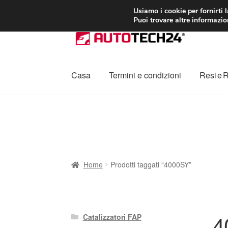
CONSEGNA da 7
Usiamo i cookie per fornirti 
Puoi trovare altre informazion
Vai
Vai
alla
al
navigazione
contenuto
Casa
Termini e condizioni
Resi e 
Home
Cestino
Chi siamo
Consegna
Contat
Procedura di Reclamo
Registratore di cass
Home
Prodotti taggati “4000SY”
4
Catalizzatori FAP