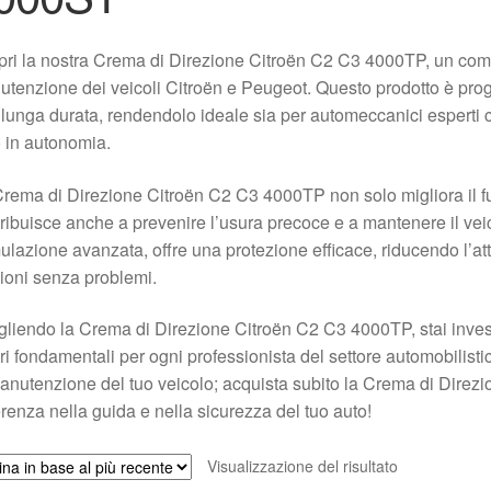
ri la nostra Crema di Direzione Citroën C2 C3 4000TP, un comp
tenzione dei veicoli Citroën e Peugeot. Questo prodotto è proget
lunga durata, rendendolo ideale sia per automeccanici esperti ch
 in autonomia.
rema di Direzione Citroën C2 C3 4000TP non solo migliora il f
ribuisce anche a prevenire l’usura precoce e a mantenere il veico
ulazione avanzata, offre una protezione efficace, riducendo l’att
ioni senza problemi.
liendo la Crema di Direzione Citroën C2 C3 4000TP, stai investen
ori fondamentali per ogni professionista del settore automobilisti
anutenzione del tuo veicolo; acquista subito la Crema di Direz
erenza nella guida e nella sicurezza del tuo auto!
Visualizzazione del risultato