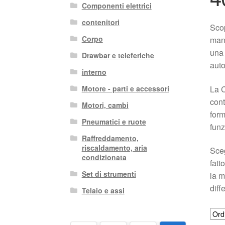
Componenti elettrici
contenitori
Scop
Corpo
manu
una 
Drawbar e teleferiche
auto
interno
La C
Motore - parti e accessori
cont
Motori, cambi
form
Pneumatici e ruote
funz
Raffreddamento,
riscaldamento, aria
Sceg
condizionata
fatt
Set di strumenti
la m
diff
Telaio e assi