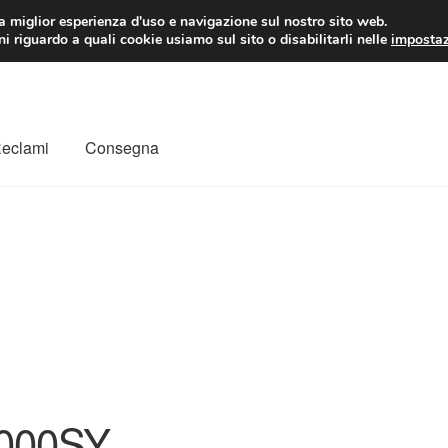
 EUR
Lun-Ven 9:
la miglior esperienza d'uso e navigazione sul nostro sito web.
i riguardo a quali cookie usiamo sul sito o disabilitarli nelle
impostaz
Reclami
Consegna
to
Il mio account
Pagamenti
Politica sulla riservatezza
a
Rimostranza
Spedizione in tutto il mondo
Termini e condizioni
000SY