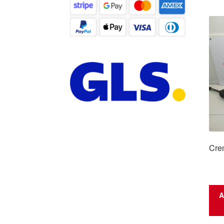
Crem
A