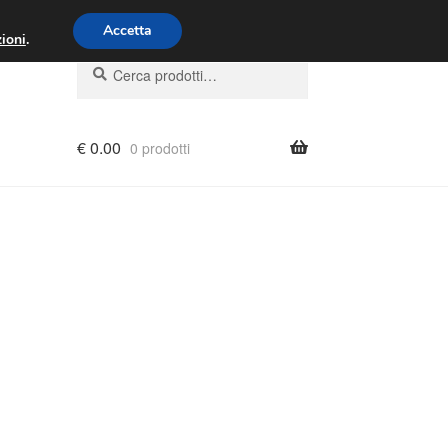
00 - 16:00
800 580 290
/
Accetta
ioni
.
Cerca:
Cerca
€
0.00
0 prodotti