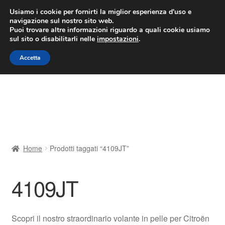
CONSEGNA da 7 EUR
Usiamo i cookie per fornirti la miglior esperienza d'uso e
navigazione sul nostro sito web.
Lun-Ven 9:00 - 16:00
800 580 290
/
Puoi trovare altre informazioni riguardo a quali cookie usiamo
sul sito o disabilitarli nelle
impostazioni
.
Vai
Vai
Menu
Accetta
alla
al
navigazione
contenuto
Home
Cestino
Chi siamo
Home
Prodotti taggati “4109JT”
Consegna
4109JT
Contatto
Il mio account
Scopri il nostro straordinario volante in pelle per Citroën