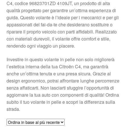
C4, codice 96823701ZD 4109JT, un prodotto di alta
Pagamenti
qualità progettato per garantire un’ottima esperienza di
guida. Questo volante è l’ideale per i meccanici e per gli
appassionati del fai-da-te che desiderano sostituire o
Politica sulla riservatezza
riparare il proprio veicolo con parti affidabili. Realizzato
con materiali durevoli, il volante offre comfort e stile,
Procedura di Reclamo
rendendo ogni viaggio un piacere.
Registratore di cassa
Investire in questo volante in pelle non solo migliorerà
l’estetica interna della tua Citroën C4, ma garantirà
Rimostranza
anche un’ottima tenuta e una presa sicura. Grazie al
design ergonomico, potrai affrontare lunghe percorrenze
Spedizione in tutto il mondo
senza affaticarti. Non lasciarti sfuggire l’opportunità di
aggiornare la tua auto con componenti di qualità! Ordina
Termini e condizioni
subito il tuo volante in pelle e scopri la differenza sulla
strada.