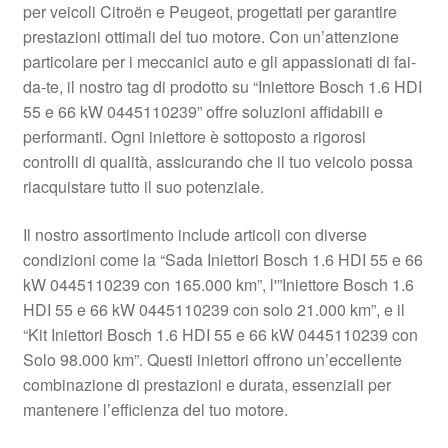
per veicoli Citroën e Peugeot, progettati per garantire
Pagamenti
prestazioni ottimali del tuo motore. Con un’attenzione
particolare per i meccanici auto e gli appassionati di fai-
da-te, il nostro tag di prodotto su “Iniettore Bosch 1.6 HDI
Politica sulla riservatezza
55 e 66 kW 0445110239” offre soluzioni affidabili e
performanti. Ogni iniettore è sottoposto a rigorosi
Procedura di Reclamo
controlli di qualità, assicurando che il tuo veicolo possa
riacquistare tutto il suo potenziale.
Registratore di cassa
Il nostro assortimento include articoli con diverse
Rimostranza
condizioni come la “Sada Iniettori Bosch 1.6 HDI 55 e 66
kW 0445110239 con 165.000 km”, l'”Iniettore Bosch 1.6
Spedizione in tutto il mondo
HDI 55 e 66 kW 0445110239 con solo 21.000 km”, e il
“Kit Iniettori Bosch 1.6 HDI 55 e 66 kW 0445110239 con
Termini e condizioni
Solo 98.000 km”. Questi iniettori offrono un’eccellente
combinazione di prestazioni e durata, essenziali per
mantenere l’efficienza del tuo motore.