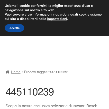
CONSEGNA da 7 EUR
Usiamo i cookie per fornirti la miglior esperienza d'uso e
navigazione sul nostro sito web.
Lun-Ven 9:00 - 16:00
800 580 290
/
Puoi trovare altre informazioni riguardo a quali cookie usiamo
sul sito o disabilitarli nelle
impostazioni
.
Vai
Vai
Menu
Accetta
alla
al
navigazione
contenuto
Home
Cestino
Chi siamo
Home
Prodotti taggati “445110239”
Consegna
445110239
Contatto
Il mio account
Scopri la nostra esclusiva selezione di iniettori Bosch