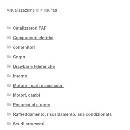
Ordina
Visualizzazione di 4 risultati
in
base
Catalizzatori FAP
al
più
Componenti elettrici
recente
contenitori
Corpo
Drawbar e teleferiche
interno
Motore - parti e accessori
Motori, cambi
Pneumatici e ruote
Raffreddamento, riscaldamento, aria condizionata
Set di strumenti