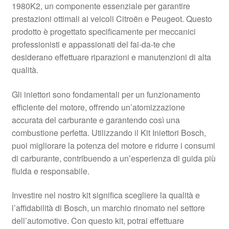
1980K2, un componente essenziale per garantire
Pagamenti
prestazioni ottimali ai veicoli Citroën e Peugeot. Questo
prodotto è progettato specificamente per meccanici
professionisti e appassionati del fai-da-te che
Politica sulla riservatezza
desiderano effettuare riparazioni e manutenzioni di alta
qualità.
Procedura di Reclamo
Gli iniettori sono fondamentali per un funzionamento
Registratore di cassa
efficiente del motore, offrendo un’atomizzazione
accurata del carburante e garantendo così una
Rimostranza
combustione perfetta. Utilizzando il Kit Iniettori Bosch,
puoi migliorare la potenza del motore e ridurre i consumi
Spedizione in tutto il mondo
di carburante, contribuendo a un’esperienza di guida più
fluida e responsabile.
Termini e condizioni
Investire nel nostro kit significa scegliere la qualità e
l’affidabilità di Bosch, un marchio rinomato nel settore
dell’automotive. Con questo kit, potrai effettuare