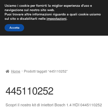
CONSEGNA da 7 EUR
Usiamo i cookie per fornirti la miglior esperienza d'uso e
navigazione sul nostro sito web.
Lun-Ven 9:00 - 16:00
800 580 290
/
Puoi trovare altre informazioni riguardo a quali cookie usiamo
sul sito o disabilitarli nelle
impostazioni
.
Vai
Vai
Menu
Accetta
alla
al
navigazione
contenuto
Home
Cestino
Chi siamo
Home
Prodotti taggati “445110252”
Consegna
445110252
Contatto
Il mio account
Scopri il nostro kit di iniettori Bosch 1.4 HDI 0445110252