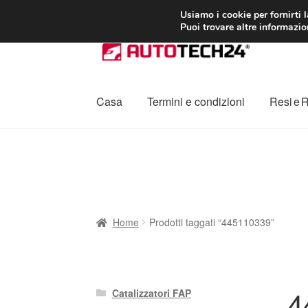
CONSEGNA da 7
Usiamo i cookie per fornirti 
Puoi trovare altre informazion
Vai
Vai
alla
al
navigazione
contenuto
Casa
Termini e condizioni
Resi e 
Home
Cestino
Chi siamo
Consegna
Contat
Procedura di Reclamo
Registratore di cass
Home
Prodotti taggati “445110339”
4
Catalizzatori FAP