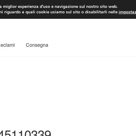
 EUR
Lun-Ven 9:
la miglior esperienza d'uso e navigazione sul nostro sito web.
i riguardo a quali cookie usiamo sul sito o disabilitarli nelle
impostaz
Reclami
Consegna
to
Il mio account
Pagamenti
Politica sulla riservatezza
a
Rimostranza
Spedizione in tutto il mondo
Termini e condizioni
45110339