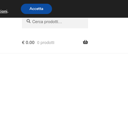
00 - 16:00
800 580 290
/
Accetta
ioni
.
Cerca:
Cerca
€
0.00
0 prodotti