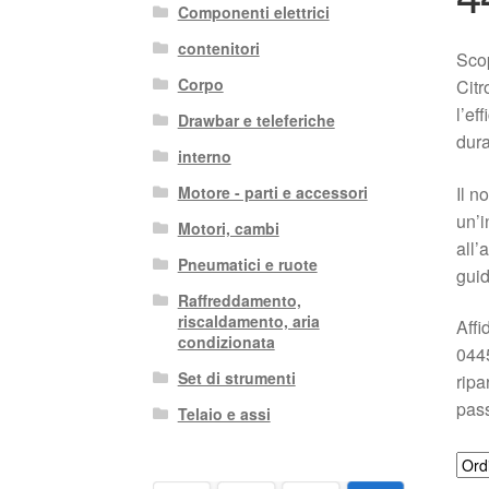
Componenti elettrici
contenitori
Scop
Corpo
Citr
l’ef
Drawbar e teleferiche
dura
interno
Il n
Motore - parti e accessori
un’i
Motori, cambi
all’
Pneumatici e ruote
guid
Raffreddamento,
riscaldamento, aria
Affi
condizionata
0445
Set di strumenti
ripa
pass
Telaio e assi