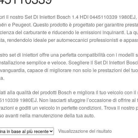
ri il nostro Set Di Iniettori Bosch 1.4 HDI 0445110339 1980EJ,
oën e Peugeot. Questo prodotto è progettato per garantire presta
ficienza del carburante e riducendo le emissioni inquinanti. La qu
ta, rendendolo ideale per automeccanici professionisti e appassio
ostro set di iniettori offre una perfetta compatibilità con i modell
nstallazione semplice e veloce. Scegliere il Set Di Iniettori Bosch
avanguardia, capace di migliorare non solo le prestazioni del tu
a.
dati alla qualità dei prodotti Bosch e migliora il tuo veicolo con i
110339 1980EJ. Non lasciarti sfuggire l’occasione di offrire al t
razioni e goditi un veicolo in perfette condizioni. Trova il nostro
o avanti nella manutenzione della tua auto.
Visualizzazione del risultato