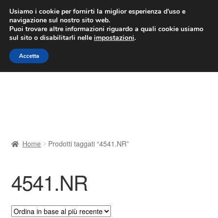
CONSEGNA da 7 EUR
Usiamo i cookie per fornirti la miglior esperienza d'uso e
navigazione sul nostro sito web.
Lun-Ven 9:00 - 16:00
800 580 290
/
Puoi trovare altre informazioni riguardo a quali cookie usiamo
sul sito o disabilitarli nelle
impostazioni
.
Vai
Vai
Menu
Accetta
alla
al
navigazione
contenuto
Home
Cestino
Chi siamo
Home
Prodotti taggati “4541.NR”
Consegna
4541.NR
Contatto
Il mio account