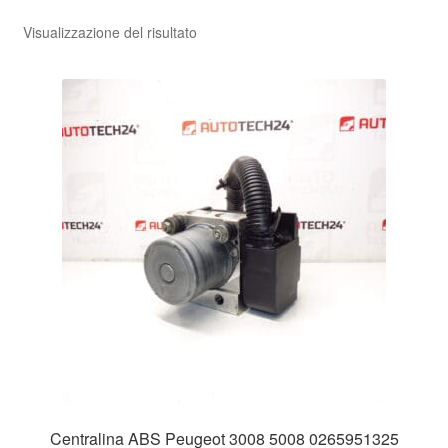
Visualizzazione del risultato
Pagamenti
Politica sulla riservatezza
Procedura di Reclamo
Registratore di cassa
Rimostranza
Spedizione in tutto il mondo
Termini e condizioni
Centralina ABS Peugeot 3008 5008 0265951325