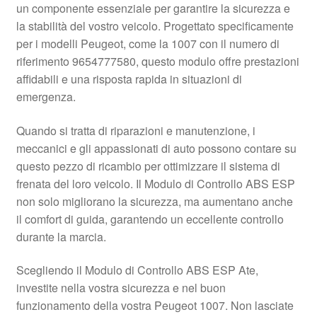
un componente essenziale per garantire la sicurezza e
Pagamenti
la stabilità del vostro veicolo. Progettato specificamente
per i modelli Peugeot, come la 1007 con il numero di
riferimento 9654777580, questo modulo offre prestazioni
Politica sulla riservatezza
affidabili e una risposta rapida in situazioni di
emergenza.
Procedura di Reclamo
Quando si tratta di riparazioni e manutenzione, i
Registratore di cassa
meccanici e gli appassionati di auto possono contare su
questo pezzo di ricambio per ottimizzare il sistema di
Rimostranza
frenata del loro veicolo. Il Modulo di Controllo ABS ESP
non solo migliorano la sicurezza, ma aumentano anche
Spedizione in tutto il mondo
il comfort di guida, garantendo un eccellente controllo
durante la marcia.
Termini e condizioni
Scegliendo il Modulo di Controllo ABS ESP Ate,
investite nella vostra sicurezza e nel buon
funzionamento della vostra Peugeot 1007. Non lasciate