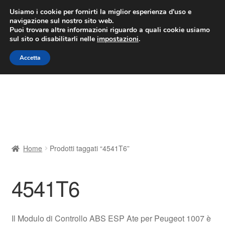
CONSEGNA da 7 EUR
Usiamo i cookie per fornirti la miglior esperienza d'uso e
navigazione sul nostro sito web.
Lun-Ven 9:00 - 16:00
800 580 290
/
Puoi trovare altre informazioni riguardo a quali cookie usiamo
sul sito o disabilitarli nelle
impostazioni
.
Vai
Vai
Menu
Accetta
alla
al
navigazione
contenuto
Home
Cestino
Chi siamo
Home
Prodotti taggati “4541T6”
Consegna
4541T6
Contatto
Il mio account
Il Modulo di Controllo ABS ESP Ate per Peugeot 1007 è