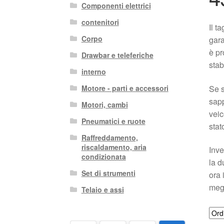
Componenti elettrici
contenitori
Il 
Corpo
gara
è pr
Drawbar e teleferiche
stab
interno
Se s
Motore - parti e accessori
sapp
Motori, cambi
veic
Pneumatici e ruote
stat
Raffreddamento,
riscaldamento, aria
Inve
condizionata
la d
Set di strumenti
ora 
megl
Telaio e assi