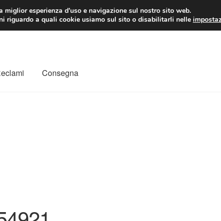
 EUR
Lun-Ven 9:
la miglior esperienza d'uso e navigazione sul nostro sito web.
i riguardo a quali cookie usiamo sul sito o disabilitarli nelle
impostaz
Reclami
Consegna
to
Il mio account
Pagamenti
Politica sulla riservatezza
a
Rimostranza
Spedizione in tutto il mondo
Termini e condizioni
54921