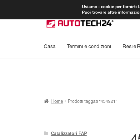
CONSEGNA da 7
Usiamo i cookie per fornirti 
Puoi trovare altre informazion
Vai
Vai
alla
al
navigazione
contenuto
Casa
Termini e condizioni
Resi e 
Home
Cestino
Chi siamo
Consegna
Contat
Procedura di Reclamo
Registratore di cass
Home
Prodotti taggati “454921”
4
Catalizzatori FAP