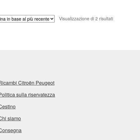
Ordina
Visualizzazione di 2 risultati
in
base
al
più
recente
Ricambi Citroën Peugeot
Politica sulla riservatezza
Cestino
Chi siamo
Consegna