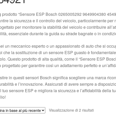
tag prodotto “Sensore ESP Bosch 0265005292 9649904380 4549
ntire la sicurezza e il controllo del veicolo, particolarmente p
ogettato per monitorare la stabilità del veicolo e contribuire all’a
ilità, essenziale durante la guida su strade bagnate o in condiz
ei un meccanico esperto o un appassionato di auto che si occu
i che la sostituzione di un sensore ESP guasto è fondamentale 
olo. Questo prodotto di alta qualità, come il “Sensore ESP B
o progettato per garantire così un adattamento perfetto e un’affid
stire in questi sensori Bosch significa scegliere una marca ricon
urabilità e l’innovazione. Assicurati di avere sempre a disposizion
il tuo sensore ESP e migliora la sicurezza e l’affidabilità della tu
io!
Ordina
Visualizzazione di 2 risultati
in