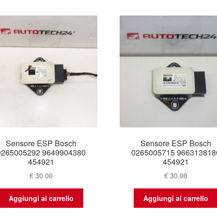
base
al
più
recente
Sensore ESP Bosch
Sensore ESP Bosch
0265005292 9649904380
0265005715 966313818
454921
454921
€
30.00
€
30.00
Aggiungi al carrello
Aggiungi al carrello