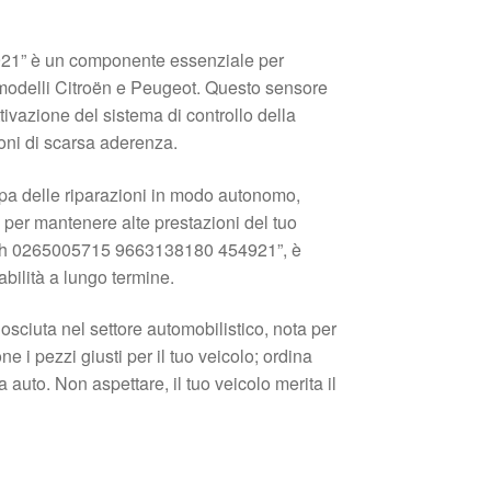
21” è un componente essenziale per
er modelli Citroën e Peugeot. Questo sensore
ttivazione del sistema di controllo della
ioni di scarsa aderenza.
pa delle riparazioni in modo autonomo,
per mantenere alte prestazioni del tuo
osch 0265005715 9663138180 454921”, è
abilità a lungo termine.
osciuta nel settore automobilistico, nota per
e i pezzi giusti per il tuo veicolo; ordina
a auto. Non aspettare, il tuo veicolo merita il