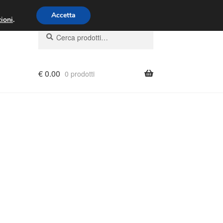
00 - 16:00
800 580 290
/
Accetta
ioni
.
Cerca:
Cerca
€
0.00
0 prodotti