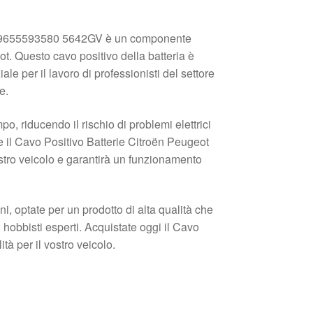
0 9655593580 5642GV è un componente
ot. Questo cavo positivo della batteria è
le per il lavoro di professionisti del settore
e.
po, riducendo il rischio di problemi elettrici
 il Cavo Positivo Batterie Citroën Peugeot
vostro veicolo e garantirà un funzionamento
ni, optate per un prodotto di alta qualità che
 hobbisti esperti. Acquistate oggi il Cavo
tà per il vostro veicolo.