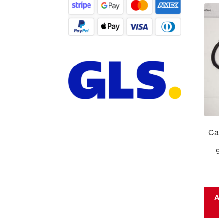
Cav
A