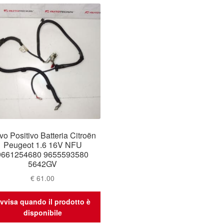
o Positivo Batteria Citroën
Peugeot 1.6 16V NFU
9661254680 9655593580
5642GV
€
61.00
vvisa quando il prodotto è
disponibile