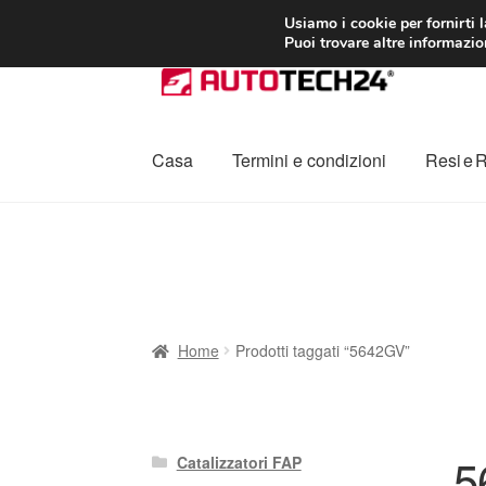
CONSEGNA da 7
Usiamo i cookie per fornirti 
Puoi trovare altre informazion
Vai
Vai
alla
al
navigazione
contenuto
Casa
Termini e condizioni
Resi e 
Home
Cestino
Chi siamo
Consegna
Contat
Procedura di Reclamo
Registratore di cass
Home
Prodotti taggati “5642GV”
5
Catalizzatori FAP