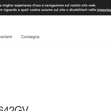
 EUR
Lun-Ven 9:
la miglior esperienza d'uso e navigazione sul nostro sito web.
i riguardo a quali cookie usiamo sul sito o disabilitarli nelle
impostaz
Reclami
Consegna
to
Il mio account
Pagamenti
Politica sulla riservatezza
a
Rimostranza
Spedizione in tutto il mondo
Termini e condizioni
642GV