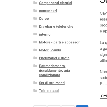
Componenti elettrici
contenitori
Cav
Corpo
esse
prog
Drawbar e teleferiche
e ap
interno
La q
Motore - parti e accessori
e ga
Motori, cambi
sign
Pneumatici e ruote
otti
Raffreddamento,
riscaldamento, aria
Non 
condizionata
sodd
Set di strumenti
Posi
Telaio e assi