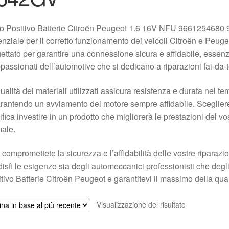
o Positivo Batterie Citroën Peugeot 1.6 16V NFU 966125468
nziale per il corretto funzionamento dei veicoli Citroën e Peuge
ettato per garantire una connessione sicura e affidabile, essenzia
passionati dell’automotive che si dedicano a riparazioni fai-da-t
ualità dei materiali utilizzati assicura resistenza e durata nel tem
rantendo un avviamento del motore sempre affidabile. Scegliere
ifica investire in un prodotto che migliorerà le prestazioni del 
male.
compromettete la sicurezza e l’affidabilità delle vostre riparazio
isfi le esigenze sia degli automeccanici professionisti che degli
tivo Batterie Citroën Peugeot e garantitevi il massimo della quali
Visualizzazione del risultato