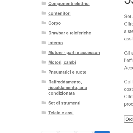
Componenti elettrici
contenitori
Sei 
Corpo
Citr
sist
Drawbar e teleferiche
assi
interno
Gli 
Motore - parti e accessori
l’ef
Motori, cambi
Acce
Pneumatici e ruote
Coll
Raffreddamento,
riscaldamento, aria
cost
condizionata
Citr
Set di strumenti
prod
Telaio e assi