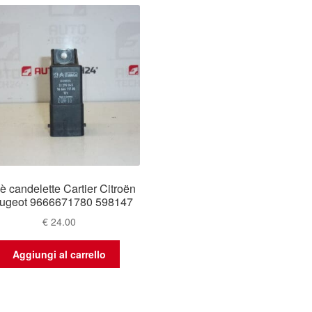
è candelette Cartier Citroën
ugeot 9666671780 598147
€
24.00
Aggiungi al carrello