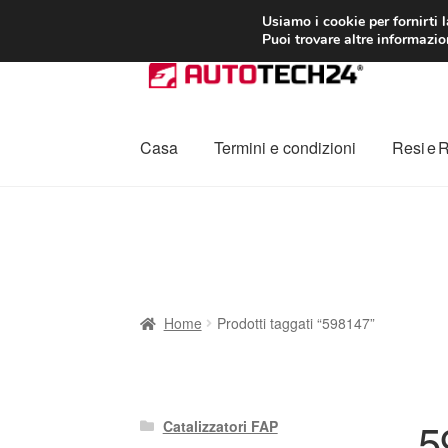
CONSEGNA da 7
Usiamo i cookie per fornirti 
Puoi trovare altre informazion
Vai
Vai
alla
al
navigazione
contenuto
Casa
Termini e condizioni
Resi e 
Home
Cestino
Chi siamo
Consegna
Contat
Procedura di Reclamo
Registratore di cass
Home
Prodotti taggati “598147”
5
Catalizzatori FAP