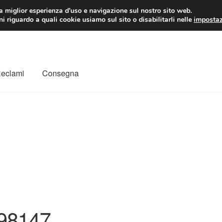
 EUR
Lun-Ven 9:
la miglior esperienza d'uso e navigazione sul nostro sito web.
i riguardo a quali cookie usiamo sul sito o disabilitarli nelle
impostaz
Reclami
Consegna
to
Il mio account
Pagamenti
Politica sulla riservatezza
a
Rimostranza
Spedizione in tutto il mondo
Termini e condizioni
98147