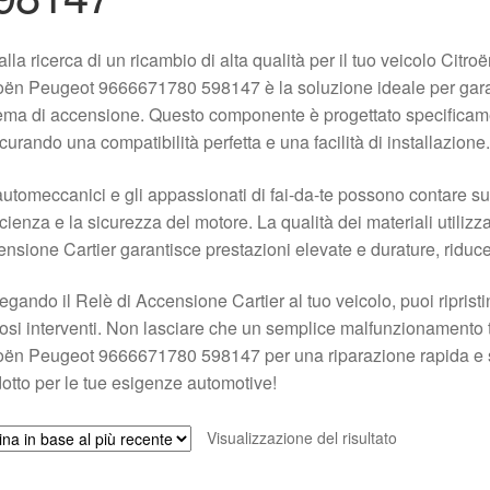
alla ricerca di un ricambio di alta qualità per il tuo veicolo Cit
oën Peugeot 9666671780 598147 è la soluzione ideale per garan
ema di accensione. Questo componente è progettato specificame
curando una compatibilità perfetta e una facilità di installazione.
automeccanici e gli appassionati di fai-da-te possono contare su q
ficienza e la sicurezza del motore. La qualità dei materiali utilizz
nsione Cartier garantisce prestazioni elevate e durature, riducen
egando il Relè di Accensione Cartier al tuo veicolo, puoi riprist
osi interventi. Non lasciare che un semplice malfunzionamento ti
oën Peugeot 9666671780 598147 per una riparazione rapida e sicu
otto per le tue esigenze automotive!
Visualizzazione del risultato