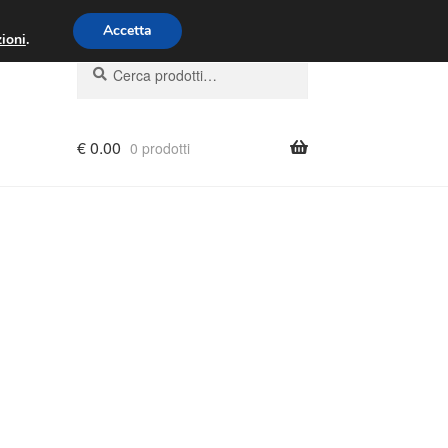
00 - 16:00
800 580 290
/
Accetta
ioni
.
Cerca:
Cerca
€
0.00
0 prodotti